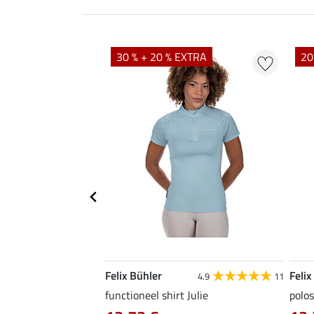
EXTRA
30 % + 20 % EXTRA
20
Felix Bühler
Felix
4.9
9
4.9
11
as Jule Life Cycle met
functioneel shirt Julie
polos