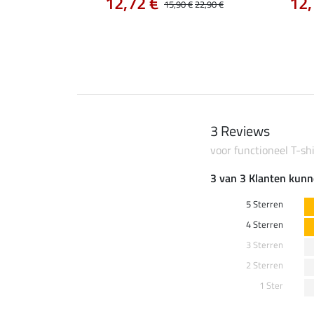
12,72 €
12,
15,90 €
22,90 €
0 €
69,90 €
3 Reviews
voor functioneel T-shi
3 van 3 Klanten kunn
5 Sterren
4 Sterren
3 Sterren
2 Sterren
1 Ster