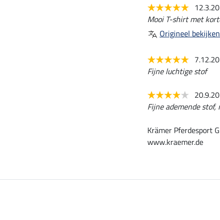
12.3.2
Mooi T-shirt met kor
Origineel bekijken
7.12.2
Fijne luchtige stof
20.9.2
Fijne ademende stof, m
Krämer Pferdesport G
www.kraemer.de