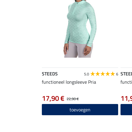
STEEDS
STEE
5.0
6
functioneel longsleeve Pria
funct
17,90 €
11,
22,90 €
toevoegen