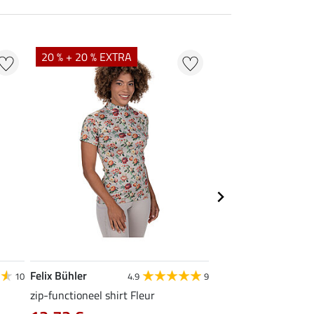
20 % + 20 % EXTRA
21 % + 20 % EXTR
Felix Bühler
Felix Bühler
10
4.9
9
zip-functioneel shirt Fleur
functionele rij-jas Ju
capuchon