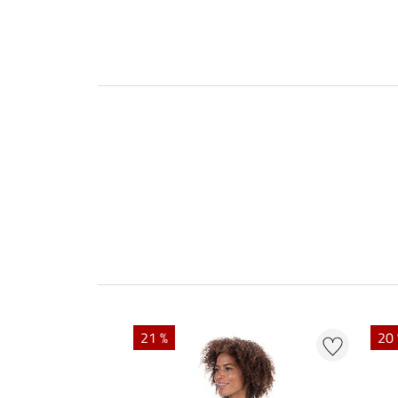
21 %
20