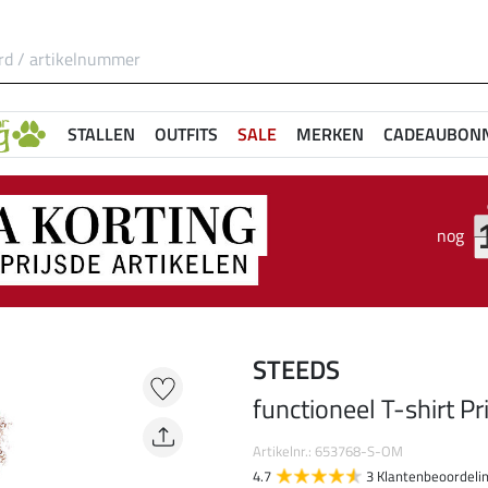
STALLEN
OUTFITS
SALE
MERKEN
CADEAUBON
nog
STEEDS
functioneel T-shirt Pr
Artikelnr.: 653768-S-OM
4.7
3 Klantenbeoordeli