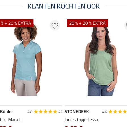
KLANTEN KOCHTEN OOK
 % + 20 % EXTRA
20 % + 20 % EXTRA
 Bühler
STONEDEEK
4.8
42
4.6
hirt Mara II
ladies topje Tessa