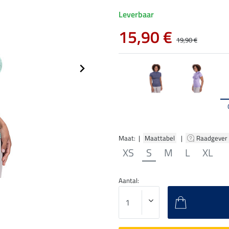
Leverbaar
15,90 €
19,90 €
Maat: |
Maattabel
|
Raadgever
XS
S
M
L
XL
Aantal: