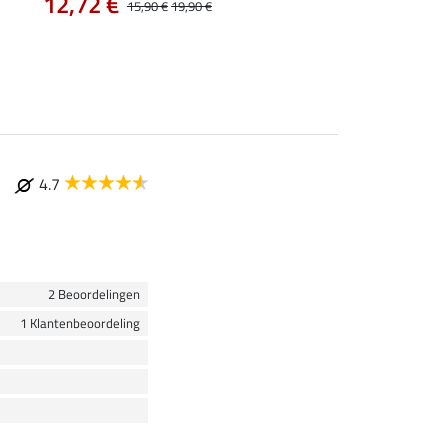
12,72 €
15,90 €
19,90 €
43,92 €
54,90 €
69
4.7
2 Beoordelingen
1 Klantenbeoordeling