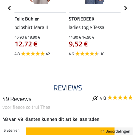
Felix Bühler
STONEDEEK
Felix
poloshirt Mara II
ladies topje Tessa
funct
wedstr
15,90 €
19,90 €
11,90 €
14,90 €
12,72 €
9,52 €
24,90 
€
van
4.8
42
4.6
10
4.4
REVIEWS
49 Reviews
4.8
voor fleece coltrui Thea
48 van 49 Klanten kunnen dit artikel aanraden
5 Sterren
41 Beoordelingen