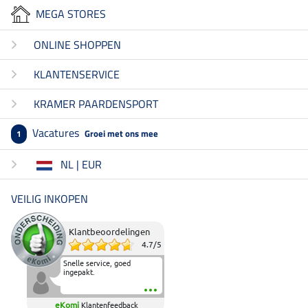
MEGA STORES
ONLINE SHOPPEN
KLANTENSERVICE
KRAMER PAARDENSPORT
Vacatures
Groei met ons mee
1
NL | EUR
VEILIG INKOPEN
Klantbeoordelingen
4.7
/
5
Snelle service, goed
ingepakt.
eKomi
Klantenfeedback