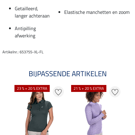
Getailleerd,
Elastische manchetten en zoom
langer achteraan
Antipilling
afwerking
Artikelnr.: 653755-XL-FL
BIJPASSENDE ARTIKELEN
23 % + 20 % EXTRA
21 % + 20 % EXTRA
20