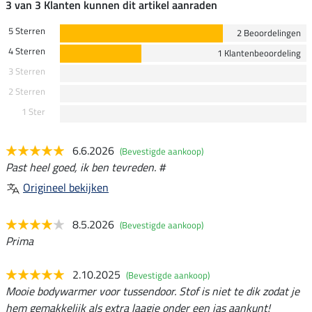
3 van 3 Klanten kunnen dit artikel aanraden
5 Sterren
2 Beoordelingen
4 Sterren
1 Klantenbeoordeling
3 Sterren
2 Sterren
1 Ster
6.6.2026
(Bevestigde aankoop)
Past heel goed, ik ben tevreden. #
Origineel bekijken
8.5.2026
(Bevestigde aankoop)
Prima
2.10.2025
(Bevestigde aankoop)
Mooie bodywarmer voor tussendoor. Stof is niet te dik zodat je
hem gemakkelijk als extra laagje onder een jas aankunt!