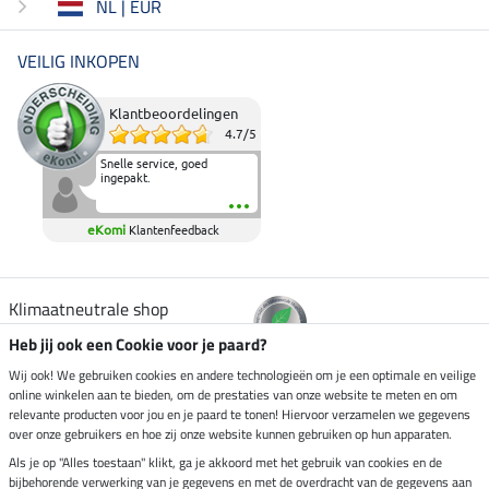
NL | EUR
VEILIG INKOPEN
Klantbeoordelingen
4.7
/
5
Snelle service, goed
ingepakt.
eKomi
Klantenfeedback
Klimaatneutrale shop
Heb jij ook een Cookie voor je paard?
Verzending per
Wij ook! We gebruiken cookies en andere technologieën om je een optimale en veilige
online winkelen aan te bieden, om de prestaties van onze website te meten en om
relevante producten voor jou en je paard te tonen! Hiervoor verzamelen we gegevens
over onze gebruikers en hoe zij onze website kunnen gebruiken op hun apparaten.
Veilig betalen met
Als je op "Alles toestaan" klikt, ga je akkoord met het gebruik van cookies en de
bijbehorende verwerking van je gegevens en met de overdracht van de gegevens aan