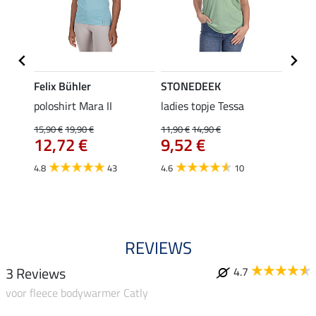
Felix Bühler
STONEDEEK
Felix
poloshirt Mara II
ladies topje Tessa
funct
wedstr
15,90 €
19,90 €
11,90 €
14,90 €
12,72 €
9,52 €
24,90 
€
van
4.8
43
4.6
10
4.4
REVIEWS
3 Reviews
4.7
voor fleece bodywarmer Catly