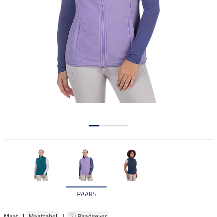
PAARS
Maat: |
Maattabel
|
Raadgever