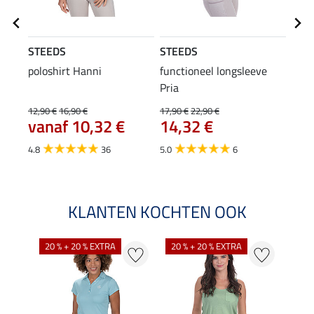
STEEDS
STEEDS
STE
poloshirt Hanni
functioneel longsleeve
pet T
Pria
12,90 €
16,90 €
17,90 €
22,90 €
9,99 
vanaf 10,32 €
14,32 €
van
4.8
36
5.0
6
4.8
KLANTEN KOCHTEN OOK
20 % + 20 % EXTRA
20 % + 20 % EXTRA
40 %