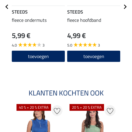
STEEDS
STEEDS
STE
fleece ondermuts
fleece hoofdband
func
Pria
5,99 €
4,99 €
17,90
14
4.0
3
5.0
3
5.0
toevoegen
toevoegen
KLANTEN KOCHTEN OOK
40 % + 20 % EXTRA
20 % + 20 % EXTRA
20 %