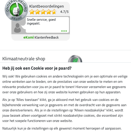
Klantbeoordelingen
4.7
/
5
Snelle service, goed
ingepakt.
eKomi
Klantenfeedback
Klimaatneutrale shop
Heb jij ook een Cookie voor je paard?
Verzending per
Wij ook! We gebruiken cookies en andere technologieën om je een optimale en veilige
online winkelen aan te bieden, om de prestaties van onze website te meten en om
relevante producten voor jou en je paard te tonen! Hiervoor verzamelen we gegevens
over onze gebruikers en hoe zij onze website kunnen gebruiken op hun apparaten.
Veilig betalen met
Als je op "Alles toestaan" klikt, ga je akkoord met het gebruik van cookies en de
bijbehorende verwerking van je gegevens en met de overdracht van de gegevens aan
onze dienstverleners. Als je in de instellingen op "Alleen noodzakelijke" klikt, wordt
jouw bezoek alleen voortgezet met strikt noodzakelijke cookies, die essentieel zijn
voor het soepele functioneren van onze website.
Impressum
Natuurlijk kun je de instellingen op elk gewenst moment herroepen of aanpassen.