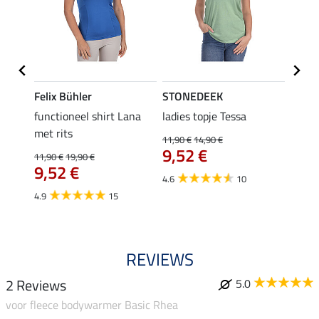
Felix Bühler
STONEDEEK
Felix
functioneel shirt Lana
ladies topje Tessa
zip-fu
met rits
Fleur
11,90 €
14,90 €
9,52 €
11,90 €
19,90 €
15,90 
€
9,52 €
12,
4.6
10
4.9
15
4.9
REVIEWS
2 Reviews
5.0
voor fleece bodywarmer Basic Rhea