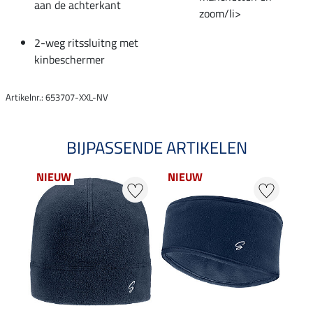
aan de achterkant
zoom/li>
2-weg ritssluitng met
kinbeschermer
Artikelnr.: 653707-XXL-NV
BIJPASSENDE ARTIKELEN
NIEUW
NIEUW
21