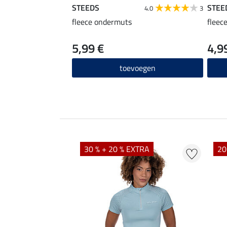
STEEDS
STEE
4.0
3
fleece ondermuts
fleec
5,99 €
4,9
toevoegen
EXTRA
30 % + 20 % EXTRA
20