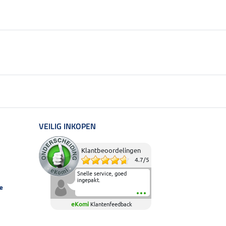
VEILIG INKOPEN
Klantbeoordelingen
4.7
/
5
Snelle service, goed
ingepakt.
e
eKomi
Klantenfeedback