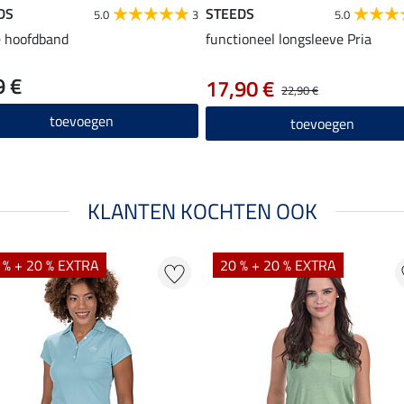
DS
STEEDS
5.0
3
5.0
e hoofdband
functioneel longsleeve Pria
9 €
17,90 €
22,90 €
toevoegen
toevoegen
KLANTEN KOCHTEN OOK
 % + 20 % EXTRA
20 % + 20 % EXTRA