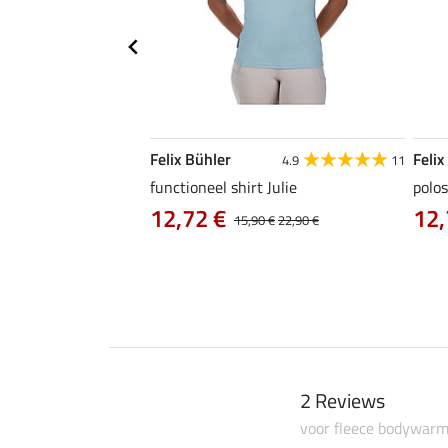
Felix Bühler
Felix
4.9
9
4.9
11
as Jule Life Cycle met
functioneel shirt Julie
polos
12,72 €
12,
15,90 €
22,90 €
0 €
69,90 €
2 Reviews
voor fleece bodywarm