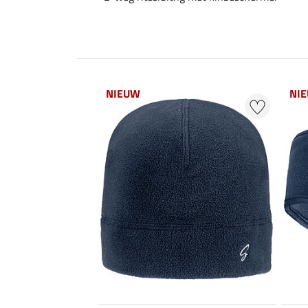
NIEUW
NI