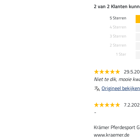
2 van 2 Klanten kunn
5 Sterren
4 Sterren
3 Sterren
2 Sterren
1 Ster
29.5.2
Niet te dik, mooie kwa
Origineel bekijken
7.2.20
-
Krämer Pferdesport G
www.kraemer.de