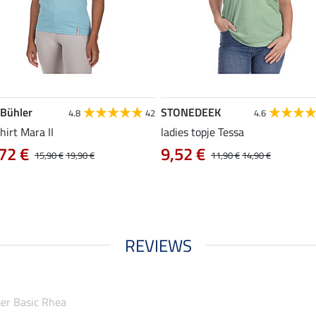
 Bühler
STONEDEEK
4.8
42
4.6
hirt Mara II
ladies topje Tessa
72 €
9,52 €
15,90 €
19,90 €
11,90 €
14,90 €
REVIEWS
er Basic Rhea