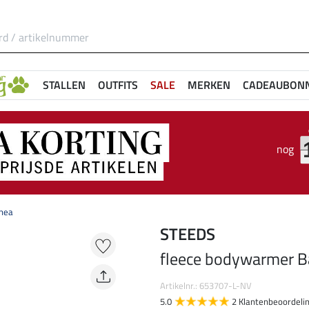
STALLEN
OUTFITS
SALE
MERKEN
CADEAUBON
nog
Rhea
STEEDS
fleece bodywarmer B
Artikelnr.: 653707-L-NV
5.0
2 Klantenbeoordeli