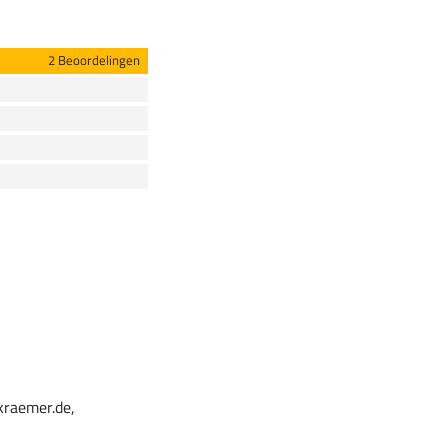
2 Beoordelingen
kraemer.de,