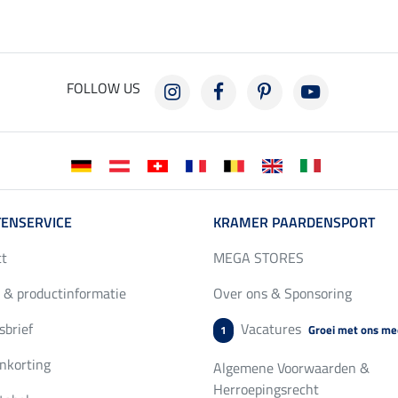
FOLLOW US
ENSERVICE
KRAMER PAARDENSPORT
ct
MEGA STORES
 & productinformatie
Over ons & Sponsoring
brief
Vacatures
Groei met ons me
1
nkorting
Algemene Voorwaarden &
Herroepingsrecht