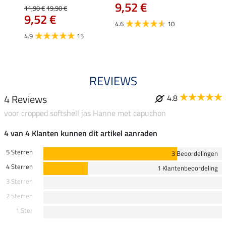
9,52 €
11,90 €
19,90 €
15,90 
€
9,52 €
12,
4.6
10
4.9
15
4.9
REVIEWS
4 Reviews
4.8
voor cropped softshell jas Hanne met capuchon
4 van 4 Klanten kunnen dit artikel aanraden
5 Sterren
3 Beoordelingen
4 Sterren
1 Klantenbeoordeling
3 Sterren
2 Sterren
1 Ster