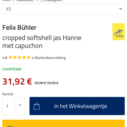
Felix Bühler
cropped softshell jas Hanne
met capuchon
4.8
4 Klantenbeoordeling
Leverbaar
31,92 €
39,90 €
59,90 €
Aantal:
In het Winkelwagentje