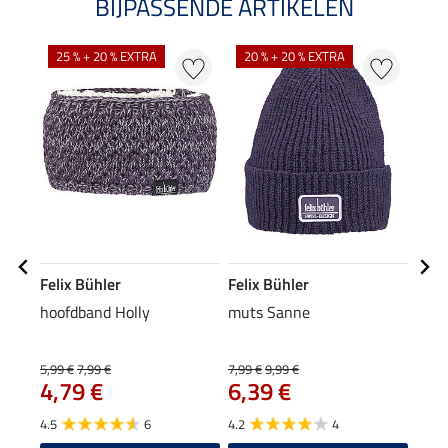
BIJPASSENDE ARTIKELEN
25 % + 20 % EXTRA
20 % + 20 % EXTRA
20
Felix Bühler
Felix Bühler
Feli
hoofdband Holly
muts Sanne
XXL 
5,99 €
7,99 €
7,99 €
9,99 €
15,90
4,79 €
6,39 €
12
4.5
6
4.2
4