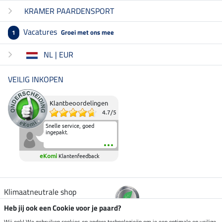
KRAMER PAARDENSPORT
Vacatures
Groei met ons mee
1
NL | EUR
VEILIG INKOPEN
Klantbeoordelingen
4.7
/
5
Snelle service, goed
ingepakt.
eKomi
Klantenfeedback
Klimaatneutrale shop
Heb jij ook een Cookie voor je paard?
Wij ook! We gebruiken cookies en andere technologieën om je een optimale en veilige