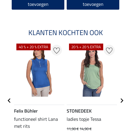
toevoegen
toevoegen
KLANTEN KOCHTEN OOK
40 % + 20 % EXTRA
20 % + 20 % EXTRA
20 %
Felix Bühler
STONEDEEK
Felix
functioneel shirt Lana
ladies topje Tessa
zip-fu
met rits
Fleur
11,90 €
14,90 €