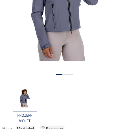
FROZEN-
VIOLET
Maat: |
Maattabel
|
Raadgever