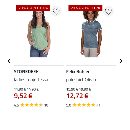
20 % + 20 % EXTRA
20 % + 20 % EXTRA
20 %
STONEDEEK
Felix Bühler
Felix
ladies topje Tessa
poloshirt Olivia
zip-fu
Fleur
11,90 €
14,90 €
15,90 €
19,90 €
9,52 €
12,72 €
15,90 
12,
4.6
10
5.0
41
4.9