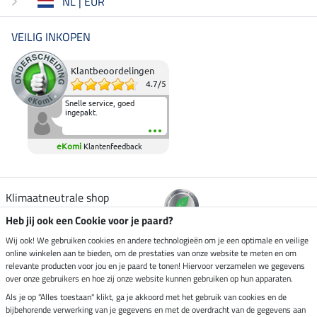
NL | EUR
VEILIG INKOPEN
Klantbeoordelingen
4.7
/
5
Snelle service, goed
ingepakt.
eKomi
Klantenfeedback
Klimaatneutrale shop
Heb jij ook een Cookie voor je paard?
Verzending per
Wij ook! We gebruiken cookies en andere technologieën om je een optimale en veilige
online winkelen aan te bieden, om de prestaties van onze website te meten en om
relevante producten voor jou en je paard te tonen! Hiervoor verzamelen we gegevens
over onze gebruikers en hoe zij onze website kunnen gebruiken op hun apparaten.
Veilig betalen met
Als je op "Alles toestaan" klikt, ga je akkoord met het gebruik van cookies en de
bijbehorende verwerking van je gegevens en met de overdracht van de gegevens aan