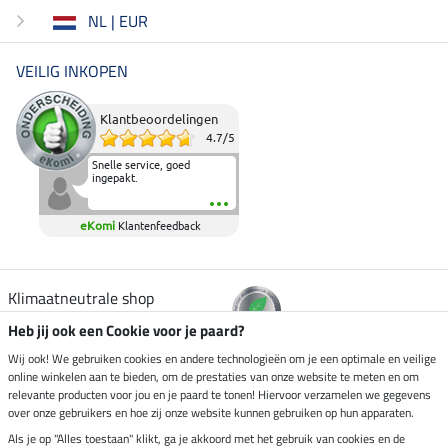
NL | EUR
VEILIG INKOPEN
Klantbeoordelingen
4.7
/
5
Snelle service, goed
ingepakt.
eKomi
Klantenfeedback
Klimaatneutrale shop
Heb jij ook een Cookie voor je paard?
Verzending per
Wij ook! We gebruiken cookies en andere technologieën om je een optimale en veilige
online winkelen aan te bieden, om de prestaties van onze website te meten en om
relevante producten voor jou en je paard te tonen! Hiervoor verzamelen we gegevens
over onze gebruikers en hoe zij onze website kunnen gebruiken op hun apparaten.
Veilig betalen met
Als je op "Alles toestaan" klikt, ga je akkoord met het gebruik van cookies en de