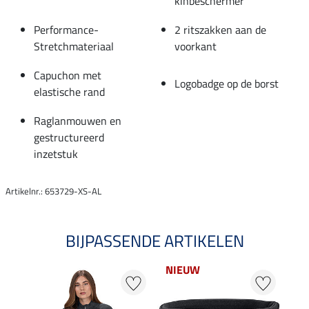
kinbeschermer
Performance-
2 ritszakken aan de
Stretchmateriaal
voorkant
Capuchon met
Logobadge op de borst
elastische rand
Raglanmouwen en
gestructureerd
inzetstuk
Artikelnr.: 653729-XS-AL
BIJPASSENDE ARTIKELEN
NIEUW
30