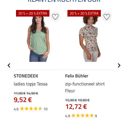
20 % + 20 % EXTRA
20 % + 20 % EXTRA
40 %
STONEDEEK
Felix Bühler
Felix
 Nela
ladies topje Tessa
zip-functioneel shirt
funct
Fleur
wedstr
11,90 €
14,90 €
9,52 €
15,90 €
19,90 €
24,90 
12,72 €
van
4.6
10
4.9
9
4.4