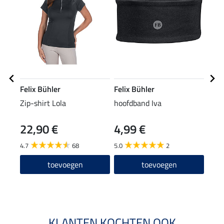
Felix Bühler
Felix Bühler
Feli
Zip-shirt Lola
hoofdband Iva
pet 
22,90 €
4,99 €
12,90
8,9
4.7
68
5.0
2
4.8
toevoegen
toevoegen
KLANTEN KOCHTEN OOK