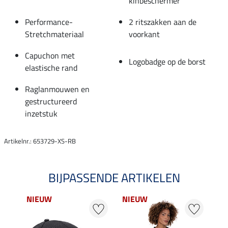
kinbeschermer
Performance-
2 ritszakken aan de
Stretchmateriaal
voorkant
Capuchon met
Logobadge op de borst
elastische rand
Raglanmouwen en
gestructureerd
inzetstuk
Artikelnr.: 653729-XS-RB
BIJPASSENDE ARTIKELEN
NIEUW
NIEUW