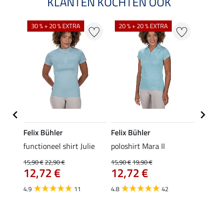
KLANTEN KOCHTEN OOK
30 % + 20 % EXTRA
20 % + 20 % EXTRA
20 %
Felix Bühler
Felix Bühler
STON
Jule
functioneel shirt Julie
poloshirt Mara II
ladies
uchon
15,90 €
22,90 €
15,90 €
19,90 €
11,90 
12,72 €
12,72 €
9,5
4.9
11
4.8
42
4.6