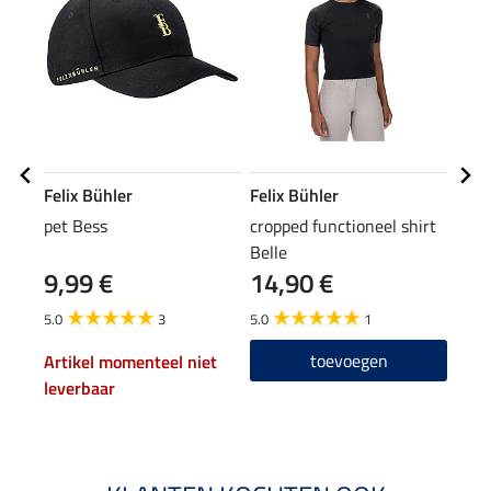
Felix Bühler
Felix Bühler
Feli
pet Bess
cropped functioneel shirt
grip
Belle
9,99 €
14,90 €
69
5.0
3
5.0
1
4.0
toevoegen
Artikel momenteel niet
leverbaar