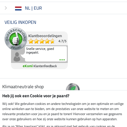
NL | EUR
VEILIG INKOPEN
Klantbeoordelingen
4.7
/
5
Snelle service, goed
ingepakt.
eKomi
Klantenfeedback
Klimaatneutrale shop
Heb jij ook een Cookie voor je paard?
Verzending per
Wij ook! We gebruiken cookies en andere technologieën om je een optimale en veilige
online winkelen aan te bieden, om de prestaties van onze website te meten en om
relevante producten voor jou en je paard te tonen! Hiervoor verzamelen we gegevens
over onze gebruikers en hoe zij onze website kunnen gebruiken op hun apparaten.
Veilig betalen met
Als je op "Alles toestaan" klikt, ga je akkoord met het gebruik van cookies en de