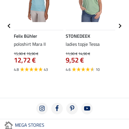
Felix Bühler
STONEDEEK
Felix
poloshirt Mara II
ladies topje Tessa
funct
wedstr
15,90 €
19,90 €
11,90 €
14,90 €
12,72 €
9,52 €
24,90 
€
van
4.8
43
4.6
10
4.4
MEGA STORES