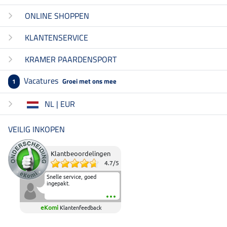
ONLINE SHOPPEN
KLANTENSERVICE
KRAMER PAARDENSPORT
Vacatures
Groei met ons mee
1
NL | EUR
VEILIG INKOPEN
Klantbeoordelingen
4.7
/
5
Snelle service, goed
ingepakt.
eKomi
Klantenfeedback