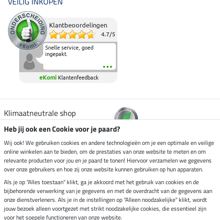
VEILIG INKOPEN
Klantbeoordelingen
4.7
/
5
Snelle service, goed
ingepakt.
eKomi
Klantenfeedback
Klimaatneutrale shop
Heb jij ook een Cookie voor je paard?
Verzending per
Wij ook! We gebruiken cookies en andere technologieën om je een optimale en veilige
online winkelen aan te bieden, om de prestaties van onze website te meten en om
relevante producten voor jou en je paard te tonen! Hiervoor verzamelen we gegevens
over onze gebruikers en hoe zij onze website kunnen gebruiken op hun apparaten.
Veilig betalen met
Als je op "Alles toestaan" klikt, ga je akkoord met het gebruik van cookies en de
bijbehorende verwerking van je gegevens en met de overdracht van de gegevens aan
onze dienstverleners. Als je in de instellingen op "Alleen noodzakelijke" klikt, wordt
jouw bezoek alleen voortgezet met strikt noodzakelijke cookies, die essentieel zijn
voor het soepele functioneren van onze website.
Impressum