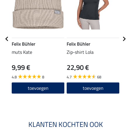
Felix Bühler
Felix Bühler
Feli
muts Kate
Zip-shirt Lola
nekv
Reh
9,99 €
22,90 €
19
4.8
8
4.7
68
toevoegen
toevoegen
KLANTEN KOCHTEN OOK