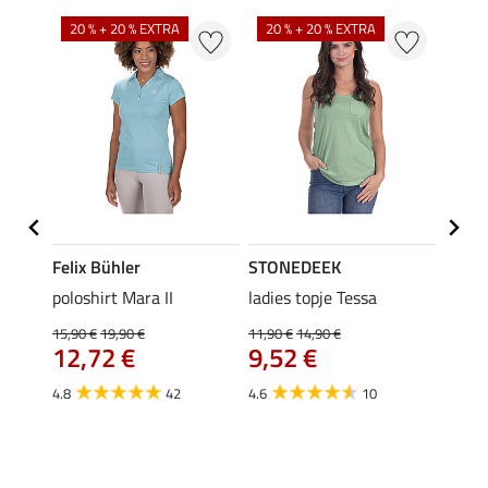
20 % + 20 % EXTRA
20 % + 20 % EXTRA
40 %
Felix Bühler
STONEDEEK
Felix
poloshirt Mara II
ladies topje Tessa
funct
wedstr
15,90 €
19,90 €
11,90 €
14,90 €
12,72 €
9,52 €
24,90 
€
van
4.8
42
4.6
10
4.4