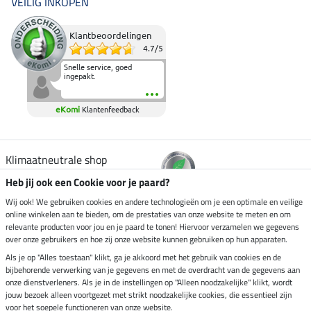
VEILIG INKOPEN
Klantbeoordelingen
4.7
/
5
Snelle service, goed
ingepakt.
eKomi
Klantenfeedback
Klimaatneutrale shop
Heb jij ook een Cookie voor je paard?
Verzending per
Wij ook! We gebruiken cookies en andere technologieën om je een optimale en veilige
online winkelen aan te bieden, om de prestaties van onze website te meten en om
relevante producten voor jou en je paard te tonen! Hiervoor verzamelen we gegevens
over onze gebruikers en hoe zij onze website kunnen gebruiken op hun apparaten.
Veilig betalen met
Als je op "Alles toestaan" klikt, ga je akkoord met het gebruik van cookies en de
bijbehorende verwerking van je gegevens en met de overdracht van de gegevens aan
onze dienstverleners. Als je in de instellingen op "Alleen noodzakelijke" klikt, wordt
jouw bezoek alleen voortgezet met strikt noodzakelijke cookies, die essentieel zijn
voor het soepele functioneren van onze website.
Impressum