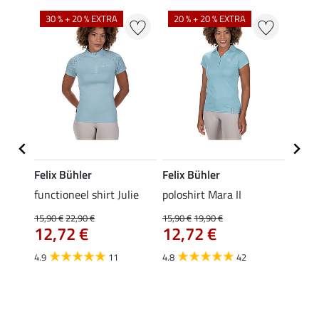
30 % + 20 % EXTRA
20 % + 20 % EXTRA
20 %
Felix Bühler
Felix Bühler
STON
Jule
functioneel shirt Julie
poloshirt Mara II
ladies
uchon
15,90 €
22,90 €
15,90 €
19,90 €
11,90 
12,72 €
12,72 €
9,5
4.9
11
4.8
42
4.6