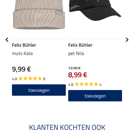
Felix Bühler
Felix Bühler
Feli
muts Kate
pet Nila
Zip-
9,99 €
22
12,90 €
8,99 €
4.8
8
4.7
4.8
4
toevoegen
toevoegen
KLANTEN KOCHTEN OOK