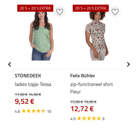
20 % + 20 % EXTRA
20 % + 20 % EXTRA
40 %
STONEDEEK
Felix Bühler
Felix
 Nela
ladies topje Tessa
zip-functioneel shirt
funct
Fleur
wedstr
11,90 €
14,90 €
9,52 €
15,90 €
19,90 €
24,90 
12,72 €
van
4.6
10
4.9
9
4.4