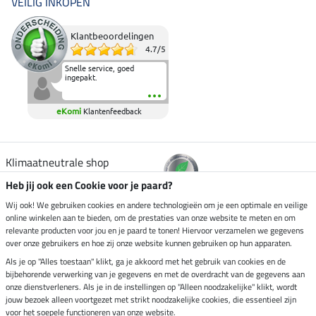
VEILIG INKOPEN
Klantbeoordelingen
4.7
/
5
Snelle service, goed
ingepakt.
eKomi
Klantenfeedback
Klimaatneutrale shop
Heb jij ook een Cookie voor je paard?
Verzending per
Wij ook! We gebruiken cookies en andere technologieën om je een optimale en veilige
online winkelen aan te bieden, om de prestaties van onze website te meten en om
relevante producten voor jou en je paard te tonen! Hiervoor verzamelen we gegevens
over onze gebruikers en hoe zij onze website kunnen gebruiken op hun apparaten.
Veilig betalen met
Als je op "Alles toestaan" klikt, ga je akkoord met het gebruik van cookies en de
bijbehorende verwerking van je gegevens en met de overdracht van de gegevens aan
onze dienstverleners. Als je in de instellingen op "Alleen noodzakelijke" klikt, wordt
jouw bezoek alleen voortgezet met strikt noodzakelijke cookies, die essentieel zijn
voor het soepele functioneren van onze website.
Impressum