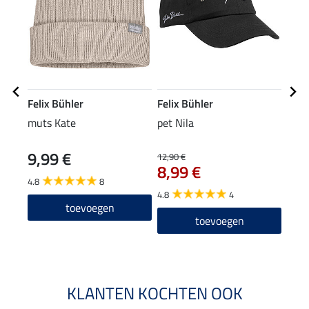
Felix Bühler
Felix Bühler
Feli
muts Kate
pet Nila
Zip-
9,99 €
22
12,90 €
8,99 €
4.8
8
4.7
4.8
4
toevoegen
toevoegen
KLANTEN KOCHTEN OOK