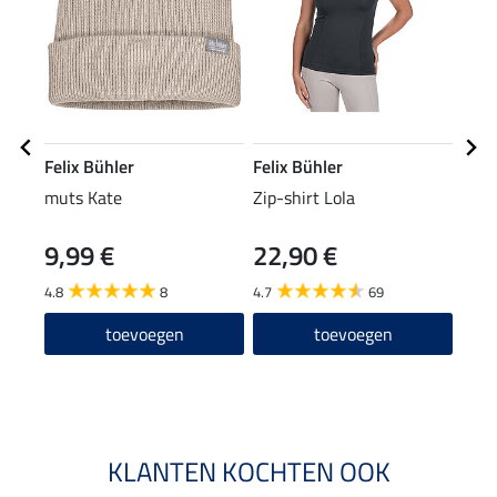
Felix Bühler
Felix Bühler
Feli
muts Kate
Zip-shirt Lola
nekv
Reh
9,99 €
22,90 €
19
4.8
8
4.7
69
toevoegen
toevoegen
KLANTEN KOCHTEN OOK