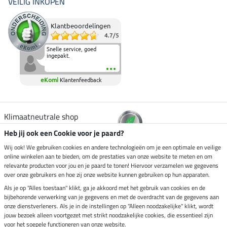
VEILIG INKOPEN
Klantbeoordelingen
4.7
/
5
Snelle service, goed
ingepakt.
eKomi
Klantenfeedback
Klimaatneutrale shop
Heb jij ook een Cookie voor je paard?
Verzending per
Wij ook! We gebruiken cookies en andere technologieën om je een optimale en veilige
online winkelen aan te bieden, om de prestaties van onze website te meten en om
relevante producten voor jou en je paard te tonen! Hiervoor verzamelen we gegevens
over onze gebruikers en hoe zij onze website kunnen gebruiken op hun apparaten.
Veilig betalen met
Als je op "Alles toestaan" klikt, ga je akkoord met het gebruik van cookies en de
bijbehorende verwerking van je gegevens en met de overdracht van de gegevens aan
onze dienstverleners. Als je in de instellingen op "Alleen noodzakelijke" klikt, wordt
jouw bezoek alleen voortgezet met strikt noodzakelijke cookies, die essentieel zijn
voor het soepele functioneren van onze website.
Impressum