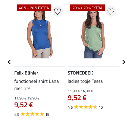
40 % + 20 % EXTRA
20 % + 20 % EXTRA
20 %
Felix Bühler
STONEDEEK
Felix
functioneel shirt Lana
ladies topje Tessa
zip-fu
met rits
Fleur
11,90 €
14,90 €
9,52 €
11,90 €
19,90 €
15,90 
9,52 €
12,
4.6
10
4.9
15
4.9