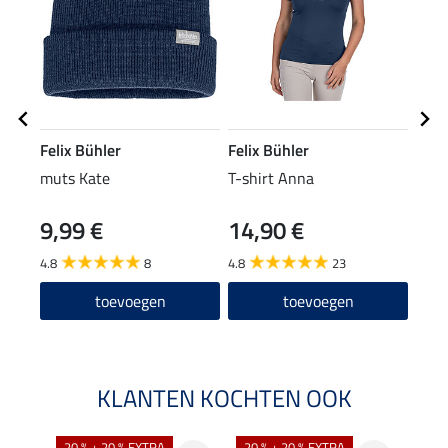
Felix Bühler
Felix Bühler
Feli
muts Kate
T-shirt Anna
Zip-
9,99 €
14,90 €
24
4.8
8
4.8
23
4.7
toevoegen
toevoegen
KLANTEN KOCHTEN OOK
20 % + 20 % EXTRA
20 % + 20 % EXTRA
40 %