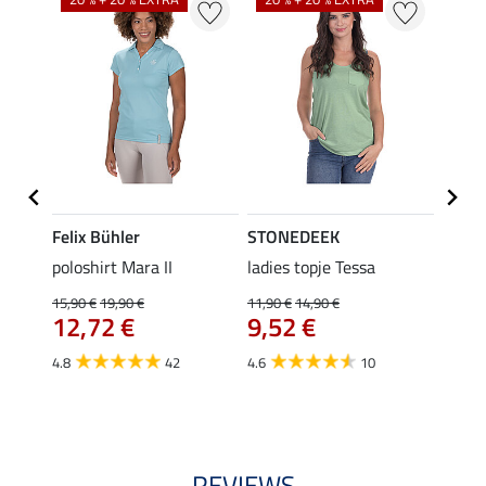
Felix Bühler
STONEDEEK
Felix
Klara
poloshirt Mara II
ladies topje Tessa
funct
uchon
wedstr
15,90 €
19,90 €
11,90 €
14,90 €
12,72 €
9,52 €
24,90 
€
van
4.8
42
4.6
10
4.4
REVIEWS