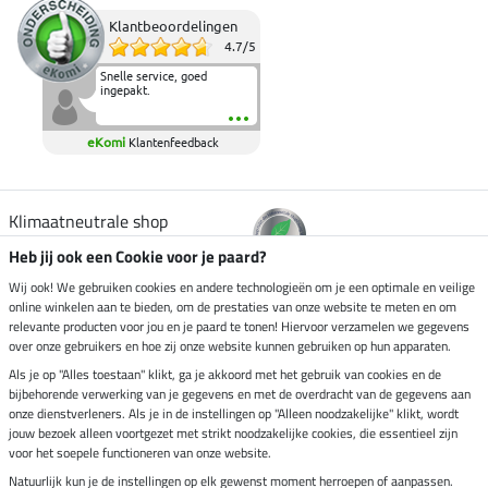
Klantbeoordelingen
4.7
/
5
Snelle service, goed
ingepakt.
eKomi
Klantenfeedback
Klimaatneutrale shop
Heb jij ook een Cookie voor je paard?
Verzending per
Wij ook! We gebruiken cookies en andere technologieën om je een optimale en veilige
online winkelen aan te bieden, om de prestaties van onze website te meten en om
relevante producten voor jou en je paard te tonen! Hiervoor verzamelen we gegevens
over onze gebruikers en hoe zij onze website kunnen gebruiken op hun apparaten.
Veilig betalen met
Als je op "Alles toestaan" klikt, ga je akkoord met het gebruik van cookies en de
bijbehorende verwerking van je gegevens en met de overdracht van de gegevens aan
onze dienstverleners. Als je in de instellingen op "Alleen noodzakelijke" klikt, wordt
jouw bezoek alleen voortgezet met strikt noodzakelijke cookies, die essentieel zijn
voor het soepele functioneren van onze website.
Impressum
Natuurlijk kun je de instellingen op elk gewenst moment herroepen of aanpassen.