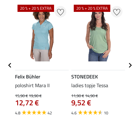
20 % + 20 % EXTRA
20 % + 20 % EXTRA
40 %
Felix Bühler
STONEDEEK
Felix
poloshirt Mara II
ladies topje Tessa
funct
wedstr
15,90 €
19,90 €
11,90 €
14,90 €
12,72 €
9,52 €
24,90 
€
van
4.8
42
4.6
10
4.4