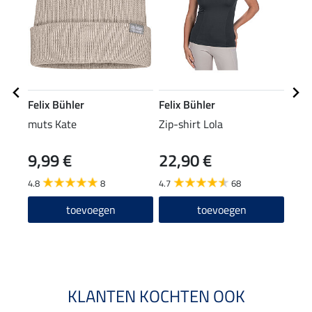
Felix Bühler
Felix Bühler
Feli
muts Kate
Zip-shirt Lola
nekv
Reh
9,99 €
22,90 €
19
4.8
8
4.7
68
toevoegen
toevoegen
KLANTEN KOCHTEN OOK