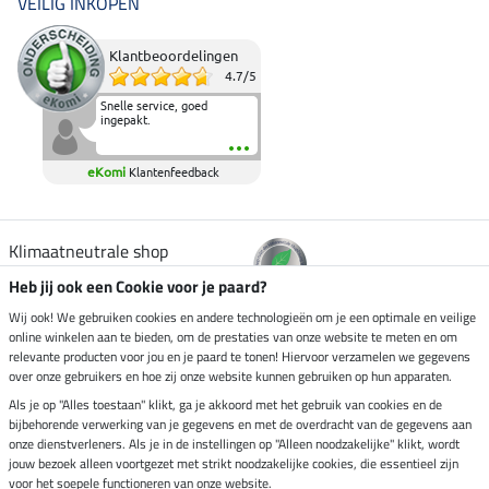
VEILIG INKOPEN
Klantbeoordelingen
4.7
/
5
Snelle service, goed
ingepakt.
eKomi
Klantenfeedback
Klimaatneutrale shop
Heb jij ook een Cookie voor je paard?
Verzending per
Wij ook! We gebruiken cookies en andere technologieën om je een optimale en veilige
online winkelen aan te bieden, om de prestaties van onze website te meten en om
relevante producten voor jou en je paard te tonen! Hiervoor verzamelen we gegevens
over onze gebruikers en hoe zij onze website kunnen gebruiken op hun apparaten.
Veilig betalen met
Als je op "Alles toestaan" klikt, ga je akkoord met het gebruik van cookies en de
bijbehorende verwerking van je gegevens en met de overdracht van de gegevens aan
onze dienstverleners. Als je in de instellingen op "Alleen noodzakelijke" klikt, wordt
jouw bezoek alleen voortgezet met strikt noodzakelijke cookies, die essentieel zijn
voor het soepele functioneren van onze website.
Impressum