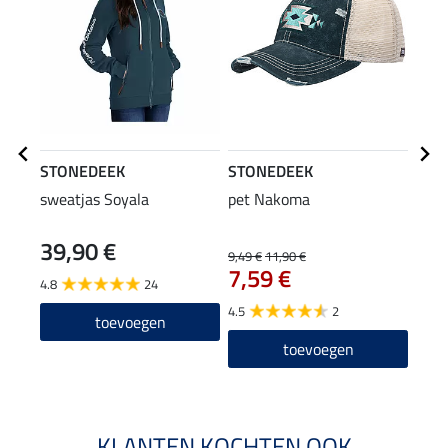
STONEDEEK
STONEDEEK
STO
sweatjas Soyala
pet Nakoma
rijh
39,90 €
24
9,49 €
11,90 €
7,59 €
4.8
24
4.5
2
toevoegen
toevoegen
KLANTEN KOCHTEN OOK