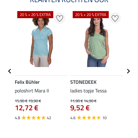
20 % + 20 % EXTRA
20 % + 20 % EXTRA
40 %
Felix Bühler
STONEDEEK
Felix
Klara
poloshirt Mara II
ladies topje Tessa
funct
uchon
wedstr
15,90 €
19,90 €
11,90 €
14,90 €
12,72 €
9,52 €
24,90 
€
van
4.8
42
4.6
10
4.4