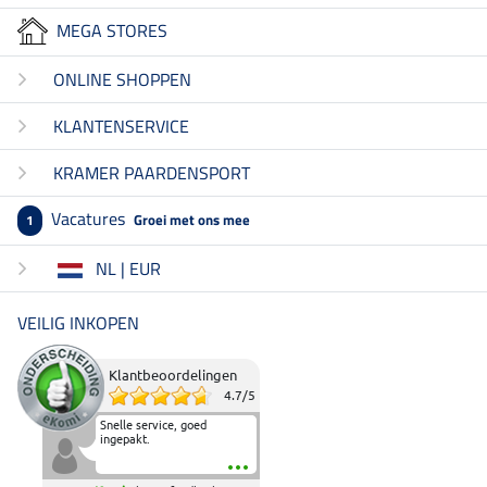
MEGA STORES
ONLINE SHOPPEN
KLANTENSERVICE
KRAMER PAARDENSPORT
Vacatures
Groei met ons mee
1
NL | EUR
VEILIG INKOPEN
Klantbeoordelingen
4.7
/
5
Snelle service, goed
ingepakt.