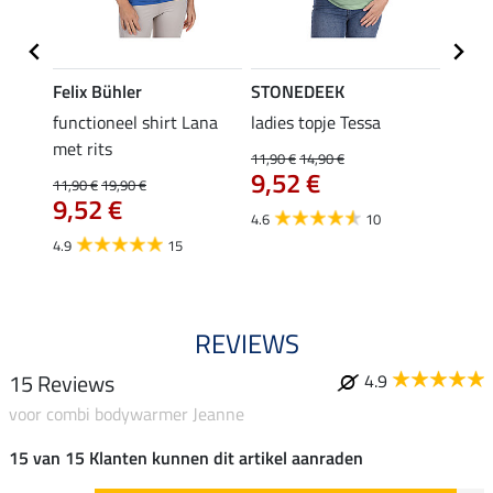
Felix Bühler
STONEDEEK
Felix
functioneel shirt Lana
ladies topje Tessa
zip-fu
met rits
Fleur
11,90 €
14,90 €
9,52 €
11,90 €
19,90 €
15,90 
9,52 €
12,
4.6
10
4.9
15
4.9
REVIEWS
15 Reviews
4.9
voor combi bodywarmer Jeanne
15 van 15 Klanten kunnen dit artikel aanraden