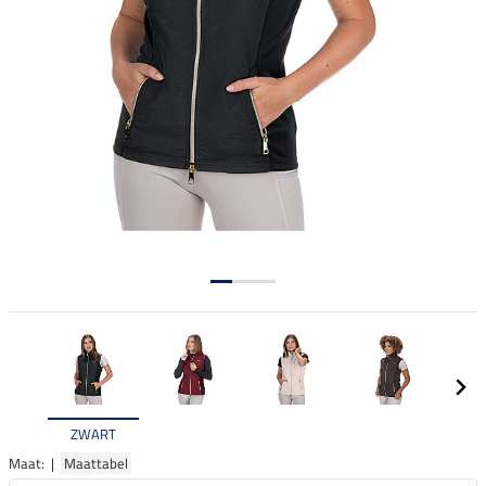
ZWART
Maat: |
Maattabel