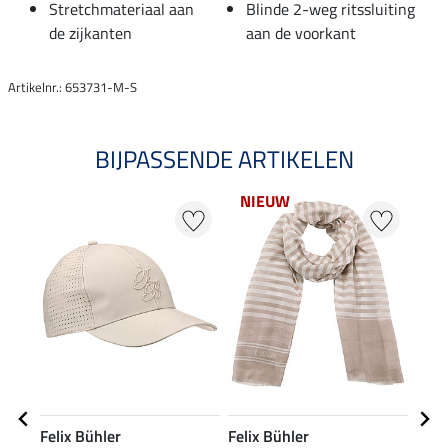
Stretchmateriaal aan
Blinde 2-weg ritssluiting
de zijkanten
aan de voorkant
Artikelnr.: 653731-M-S
BIJPASSENDE ARTIKELEN
NIEUW
21
Felix Bühler
Felix Bühler
Feli