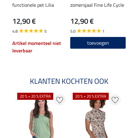
functionele pet Lilia
zomersjaal Fine Life Cycle
func
rits
12,90 €
12,90 €
17,90
14
4.8
5
5.0
1
4.8
toevoegen
Artikel momenteel niet
leverbaar
KLANTEN KOCHTEN OOK
20 % + 20 % EXTRA
20 % + 20 % EXTRA
40 %