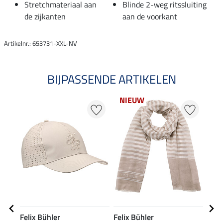
Stretchmateriaal aan
Blinde 2-weg ritssluiting
de zijkanten
aan de voorkant
Artikelnr.: 653731-XXL-NV
BIJPASSENDE ARTIKELEN
NIEUW
21
Felix Bühler
Felix Bühler
Feli