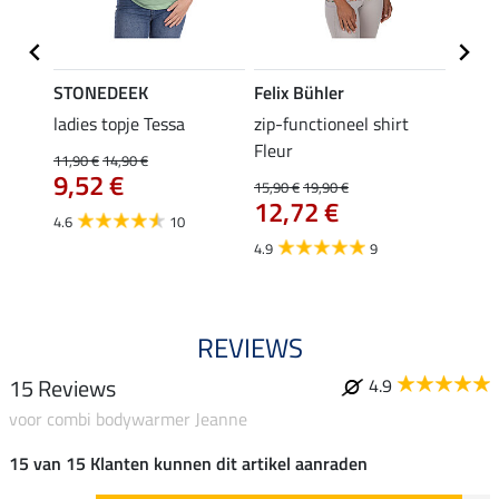
STONEDEEK
Felix Bühler
Felix
 Nela
ladies topje Tessa
zip-functioneel shirt
funct
Fleur
wedstr
11,90 €
14,90 €
9,52 €
15,90 €
19,90 €
24,90 
12,72 €
van
4.6
10
4.9
9
4.4
REVIEWS
15 Reviews
4.9
voor combi bodywarmer Jeanne
15 van 15 Klanten kunnen dit artikel aanraden