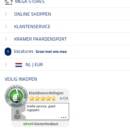
MEGA STORES
ONLINE SHOPPEN
KLANTENSERVICE
KRAMER PAARDENSPORT
Vacatures
Groei met ons mee
1
NL | EUR
VEILIG INKOPEN
Klantbeoordelingen
4.7
/
5
Snelle service, goed
ingepakt.
eKomi
Klantenfeedback