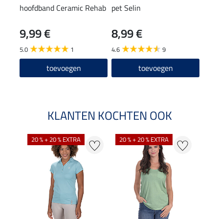
hoofdband Ceramic Rehab
pet Selin
9,99 €
8,99 €
5.0
1
4.6
9
toevoegen
toevoegen
KLANTEN KOCHTEN OOK
20 % + 20 % EXTRA
20 % + 20 % EXTRA
40 %