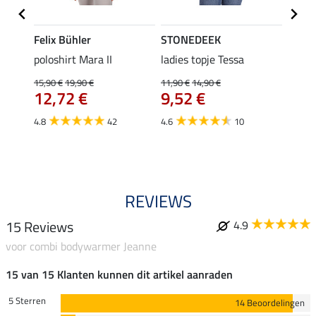
Felix Bühler
STONEDEEK
Felix
Klara
poloshirt Mara II
ladies topje Tessa
funct
uchon
wedstr
15,90 €
19,90 €
11,90 €
14,90 €
12,72 €
9,52 €
24,90 
€
van
4.8
42
4.6
10
4.4
REVIEWS
15 Reviews
4.9
voor combi bodywarmer Jeanne
15 van 15 Klanten kunnen dit artikel aanraden
5 Sterren
14 Beoordelingen