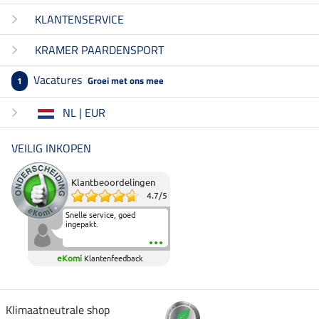
KLANTENSERVICE
KRAMER PAARDENSPORT
Vacatures
Groei met ons mee
1
NL | EUR
VEILIG INKOPEN
Klantbeoordelingen
4.7
/
5
Snelle service, goed
ingepakt.
eKomi
Klantenfeedback
Klimaatneutrale shop