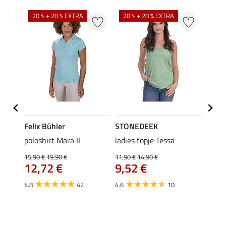
20 % + 20 % EXTRA
20 % + 20 % EXTRA
40 %
Felix Bühler
STONEDEEK
Felix
Klara
poloshirt Mara II
ladies topje Tessa
funct
uchon
wedstr
15,90 €
19,90 €
11,90 €
14,90 €
12,72 €
9,52 €
24,90 
€
van
4.8
42
4.6
10
4.4