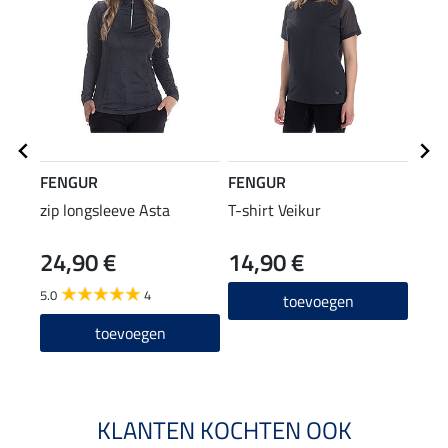
FENGUR
FENGUR
FEN
zip longsleeve Asta
T-shirt Veikur
knie
24,90 €
14,90 €
6,9
5.0
4
4.5
toevoegen
toevoegen
KLANTEN KOCHTEN OOK