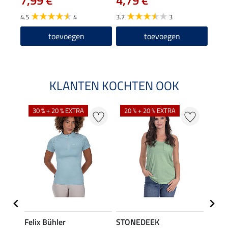
4.5
4
3.7
3
5.0
toevoegen
toevoegen
KLANTEN KOCHTEN OOK
30 % + 20 % EXTRA
20 % + 20 % EXTRA
20 %
Felix Bühler
STONEDEEK
Felix