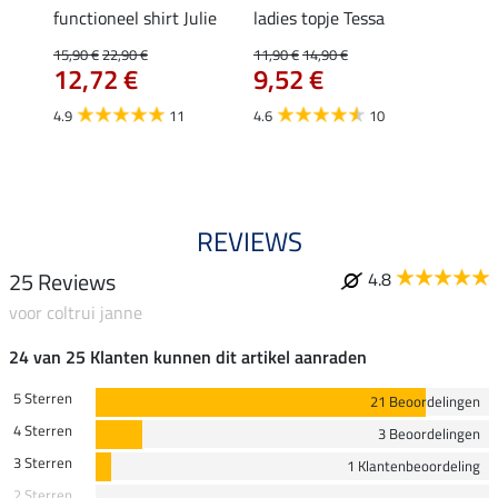
rt
functioneel shirt Julie
ladies topje Tessa
polosh
15,90 €
22,90 €
11,90 €
14,90 €
15,90 
12,72 €
9,52 €
12,
4.9
11
4.6
10
5.0
REVIEWS
25 Reviews
4.8
voor coltrui janne
24 van 25 Klanten kunnen dit artikel aanraden
5 Sterren
21 Beoordelingen
4 Sterren
3 Beoordelingen
3 Sterren
1 Klantenbeoordeling
2 Sterren