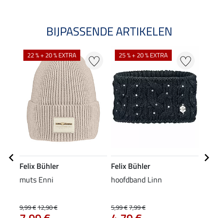
BIJPASSENDE ARTIKELEN
22 % + 20 % EXTRA
25 % + 20 % EXTRA
21
Felix Bühler
Felix Bühler
Feli
muts Enni
hoofdband Linn
softs
Celi
9,99 €
12,90 €
5,99 €
7,99 €
54,90
7,99 €
4,79 €
43