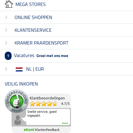
MEGA STORES
ONLINE SHOPPEN
KLANTENSERVICE
KRAMER PAARDENSPORT
Vacatures
Groei met ons mee
1
NL | EUR
VEILIG INKOPEN
Klantbeoordelingen
4.7
/
5
Snelle service, goed
ingepakt.
eKomi
Klantenfeedback