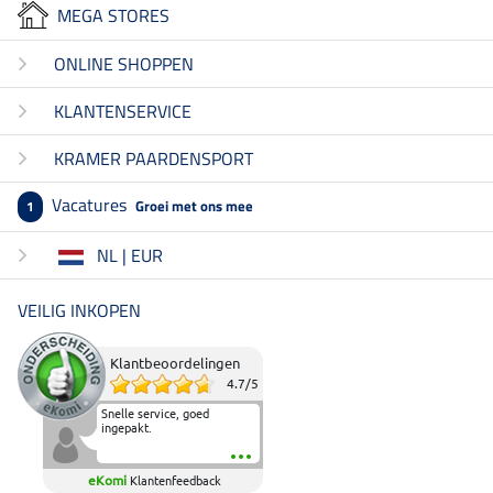
MEGA STORES
ONLINE SHOPPEN
KLANTENSERVICE
KRAMER PAARDENSPORT
Vacatures
Groei met ons mee
1
NL | EUR
VEILIG INKOPEN
Klantbeoordelingen
4.7
/
5
Snelle service, goed
ingepakt.
eKomi
Klantenfeedback