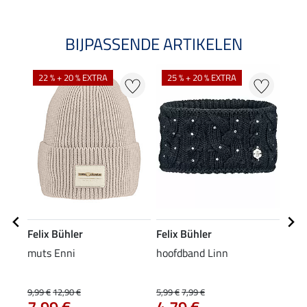
BIJPASSENDE ARTIKELEN
22 % + 20 % EXTRA
25 % + 20 % EXTRA
21
Felix Bühler
Felix Bühler
Feli
muts Enni
hoofdband Linn
softs
Celi
9,99 €
12,90 €
5,99 €
7,99 €
54,90
7,99 €
4,79 €
43