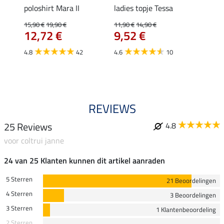
Klara
poloshirt Mara II
ladies topje Tessa
funct
uchon
wedstr
15,90 €
19,90 €
11,90 €
14,90 €
12,72 €
9,52 €
24,90 
€
van
4.8
42
4.6
10
4.4
REVIEWS
25 Reviews
4.8
voor coltrui janne
24 van 25 Klanten kunnen dit artikel aanraden
5 Sterren
21 Beoordelingen
4 Sterren
3 Beoordelingen
3 Sterren
1 Klantenbeoordeling
2 Sterren