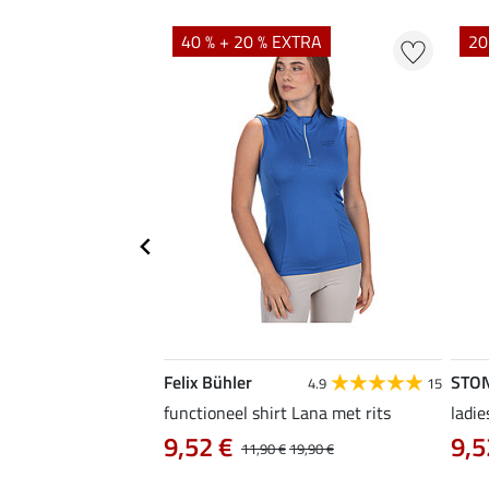
40 % + 20 % EXTRA
20
Felix Bühler
STO
4.8
4
4.9
15
irt Eliana
functioneel shirt Lana met rits
ladie
0 €
9,52 €
9,5
22,90 €
11,90 €
19,90 €