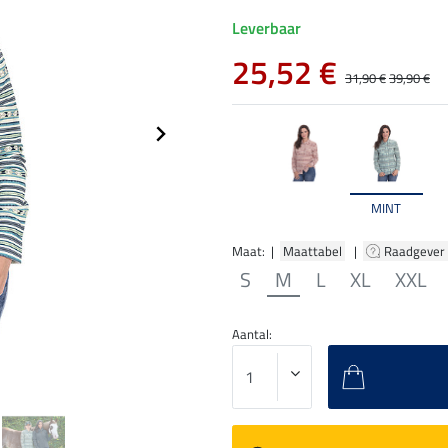
Leverbaar
25,52 €
31,90 €
39,90 €
MINT
Maat: |
Maattabel
|
Raadgever
S
M
L
XL
XXL
Aantal: