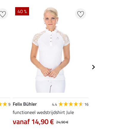
40 %
22 %
Felix Bühler
STEEDS
9
4.4
16
functioneel wedstrijdshirt Jule
functionele zipshirt 
vanaf 14,90 €
vanaf 17,90 €
24,90 €