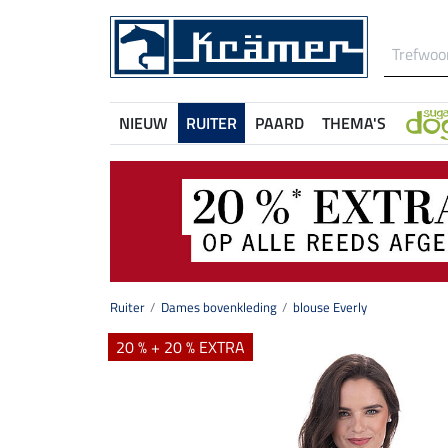
NIEUW
RUITER
PAARD
THEMA'S
Ruiter
Dames bovenkleding
blouse Everly
20 % + 20 % EXTRA