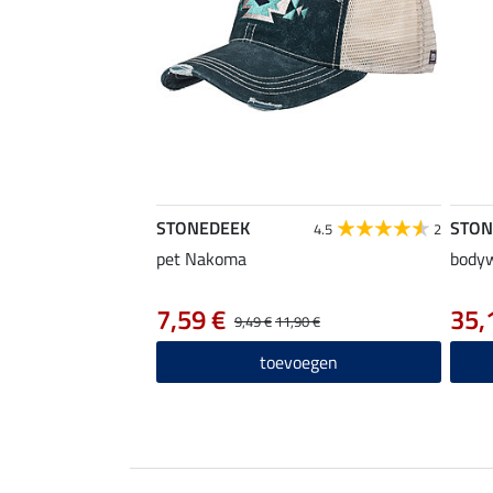
STONEDEEK
STON
4.5
2
pet Nakoma
body
7,59 €
35,
9,49 €
11,90 €
toevoegen