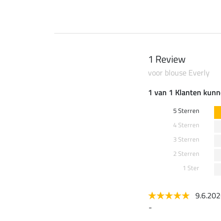
1 Review
voor blouse Everly
1 van 1 Klanten kunn
5 Sterren
4 Sterren
3 Sterren
2 Sterren
1 Ster
9.6.20
-