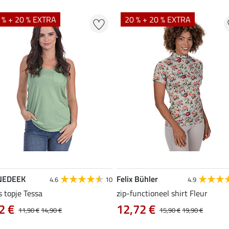
 % + 20 % EXTRA
20 % + 20 % EXTRA
NEDEEK
Felix Bühler
4.6
10
4.9
s topje Tessa
zip-functioneel shirt Fleur
2 €
12,72 €
11,90 €
14,90 €
15,90 €
19,90 €