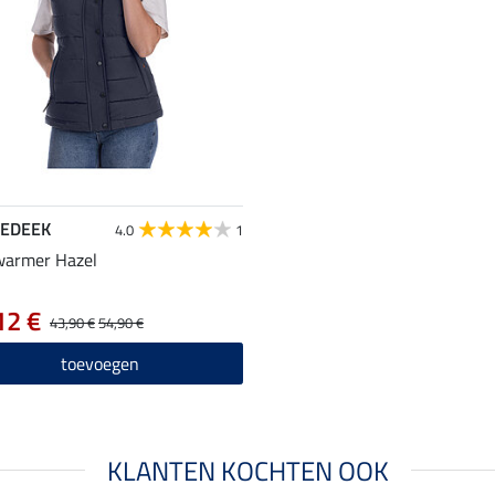
EDEEK
4.0
1
warmer Hazel
12 €
43,90 €
54,90 €
toevoegen
KLANTEN KOCHTEN OOK