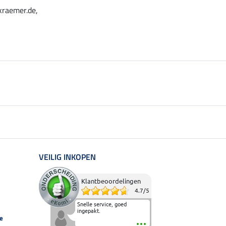
kraemer.de,
VEILIG INKOPEN
Klantbeoordelingen
4.7
/
5
Snelle service, goed
ingepakt.
e