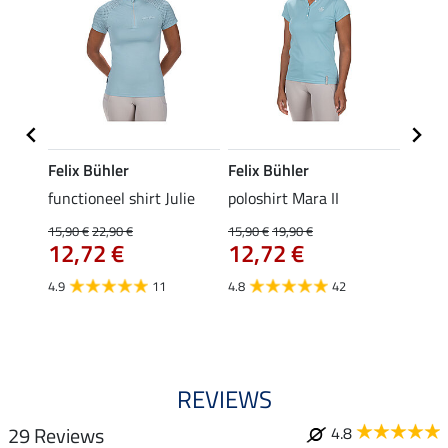
Felix Bühler
Felix Bühler
STON
Jule
functioneel shirt Julie
poloshirt Mara II
ladies
uchon
15,90 €
22,90 €
15,90 €
19,90 €
11,90 
12,72 €
12,72 €
9,5
4.9
11
4.8
42
4.6
REVIEWS
29 Reviews
4.8