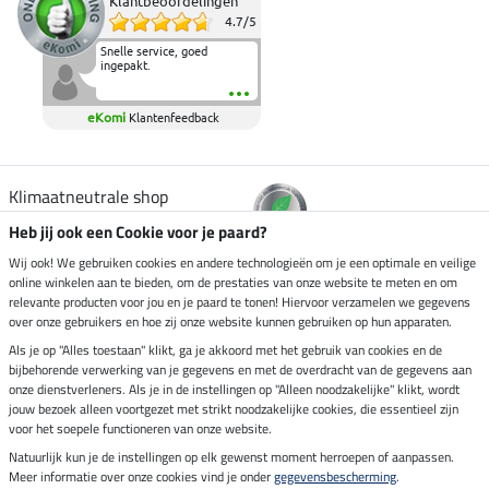
Klantbeoordelingen
4.7
/
5
Snelle service, goed
ingepakt.
eKomi
Klantenfeedback
Klimaatneutrale shop
Heb jij ook een Cookie voor je paard?
Verzending per
Wij ook! We gebruiken cookies en andere technologieën om je een optimale en veilige
online winkelen aan te bieden, om de prestaties van onze website te meten en om
relevante producten voor jou en je paard te tonen! Hiervoor verzamelen we gegevens
over onze gebruikers en hoe zij onze website kunnen gebruiken op hun apparaten.
Veilig betalen met
Als je op "Alles toestaan" klikt, ga je akkoord met het gebruik van cookies en de
bijbehorende verwerking van je gegevens en met de overdracht van de gegevens aan
onze dienstverleners. Als je in de instellingen op "Alleen noodzakelijke" klikt, wordt
jouw bezoek alleen voortgezet met strikt noodzakelijke cookies, die essentieel zijn
Impressum
voor het soepele functioneren van onze website.
Natuurlijk kun je de instellingen op elk gewenst moment herroepen of aanpassen.
Meer informatie over onze cookies vind je onder
gegevensbescherming
.