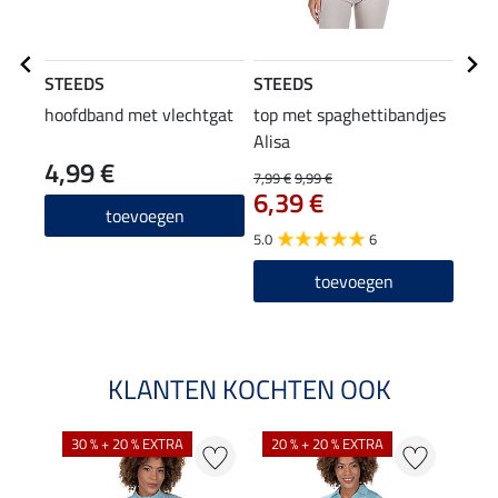
STEEDS
STEEDS
STE
hoofdband met vlechtgat
top met spaghettibandjes
Com
Alisa
4,99 €
37
7,99 €
9,99 €
6,39 €
4.0
toevoegen
5.0
6
toevoegen
KLANTEN KOCHTEN OOK
30 % + 20 % EXTRA
20 % + 20 % EXTRA
20 %