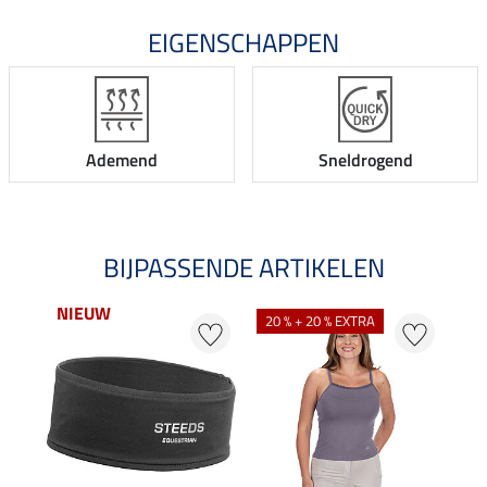
EIGENSCHAPPEN
Ademend
Sneldrogend
BIJPASSENDE ARTIKELEN
NIEUW
NI
20 % + 20 % EXTRA