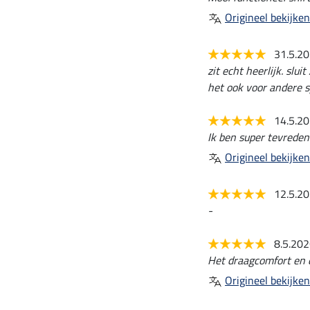
Origineel bekijken
31.5.2
zit echt heerlijk. slu
het ook voor andere s
14.5.2
Ik ben super tevreden
Origineel bekijken
12.5.2
-
8.5.20
Het draagcomfort en d
Origineel bekijken