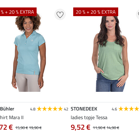
 % + 20 % EXTRA
20 % + 20 % EXTRA
 Bühler
STONEDEEK
4.8
42
4.6
hirt Mara II
ladies topje Tessa
72 €
9,52 €
15,90 €
19,90 €
11,90 €
14,90 €