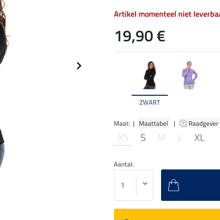
Artikel momenteel niet leverba
19,90 €
ZWART
Maat: |
Maattabel
|
Raadgever
XS
S
M
L
XL
Aantal: