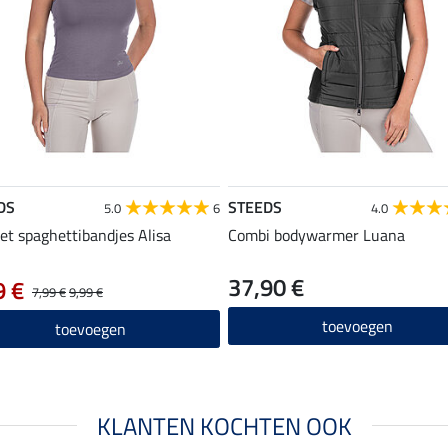
DS
STEEDS
5.0
6
4.0
et spaghettibandjes Alisa
Combi bodywarmer Luana
37,90 €
9 €
7,99 €
9,99 €
toevoegen
toevoegen
KLANTEN KOCHTEN OOK