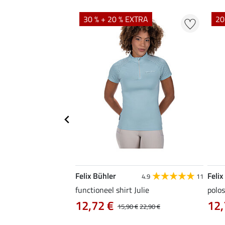
EXTRA
30 % + 20 % EXTRA
20
Felix Bühler
Felix
4.9
9
4.9
11
as Jule Life Cycle met
functioneel shirt Julie
polos
12,72 €
12,
15,90 €
22,90 €
0 €
69,90 €