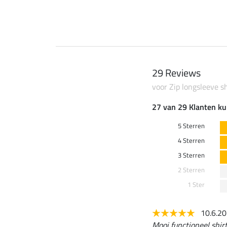
29 Reviews
voor Zip longsleeve sh
27 van 29 Klanten ku
5 Sterren
4 Sterren
3 Sterren
2 Sterren
1 Ster
10.6.2
Mooi functioneel shirt