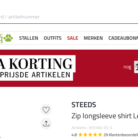
STALLEN
OUTFITS
SALE
MERKEN
CADEAUBON
nog
STEEDS
Zip longsleeve shirt 
Artikelnr.: 653163-XS-S
4.8
29 Klantenbeoordel