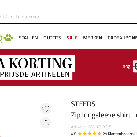
STALLEN
OUTFITS
SALE
MERKEN
CADEAUBON
nog
STEEDS
Zip longsleeve shirt 
Artikelnr.: 653163-XS-S
4.8
29 Klantenbeoordel