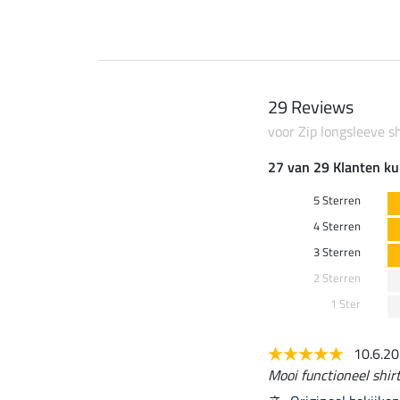
29 Reviews
voor Zip longsleeve sh
27 van 29 Klanten ku
5 Sterren
4 Sterren
3 Sterren
2 Sterren
1 Ster
10.6.2
Mooi functioneel shirt