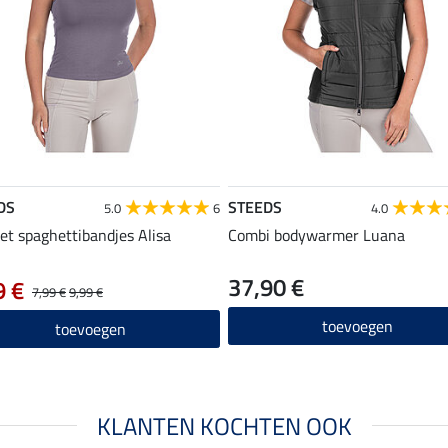
DS
STEEDS
5.0
6
4.0
et spaghettibandjes Alisa
Combi bodywarmer Luana
37,90 €
9 €
7,99 €
9,99 €
toevoegen
toevoegen
KLANTEN KOCHTEN OOK