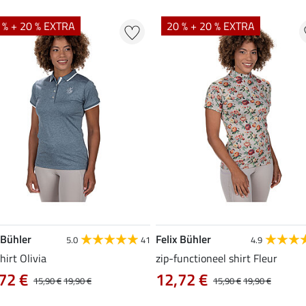
 % + 20 % EXTRA
20 % + 20 % EXTRA
 Bühler
Felix Bühler
5.0
41
4.9
hirt Olivia
zip-functioneel shirt Fleur
72 €
12,72 €
15,90 €
19,90 €
15,90 €
19,90 €