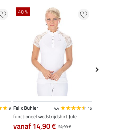
40 %
22 % + 20 % EXTR
Felix Bühler
Felix Bühler
9
4.4
16
functioneel wedstrijdshirt Jule
tanktop Mira
vanaf 14,90 €
7,99 €
24,90 €
9,99 €
12,90