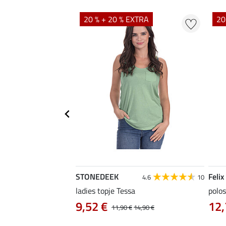
EXTRA
20 % + 20 % EXTRA
20
STONEDEEK
Felix
5.0
6
4.6
10
ladies topje Tessa
polos
9,52 €
12,
12,90 €
11,90 €
14,90 €