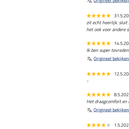
Origineel bekijken
31.5.2
zit echt heerlijk. slu
het ook voor andere s
14.5.2
Ik ben super tevreden
Origineel bekijken
12.5.2
-
8.5.20
Het draagcomfort en d
Origineel bekijken
1.5.20