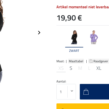
Artikel momenteel niet leverba
19,90 €
ZWART
Maat: |
Maattabel
|
Raadgever
XS
S
M
L
XL
Aantal: