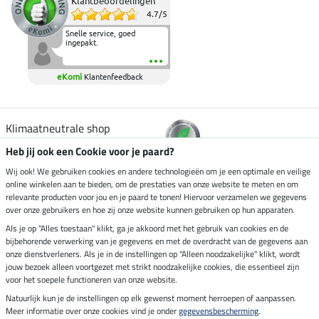
Klantbeoordelingen
4.7
/
5
Snelle service, goed
ingepakt.
eKomi
Klantenfeedback
Klimaatneutrale shop
Heb jij ook een Cookie voor je paard?
Verzending per
Wij ook! We gebruiken cookies en andere technologieën om je een optimale en veilige
online winkelen aan te bieden, om de prestaties van onze website te meten en om
relevante producten voor jou en je paard te tonen! Hiervoor verzamelen we gegevens
over onze gebruikers en hoe zij onze website kunnen gebruiken op hun apparaten.
Veilig betalen met
Als je op "Alles toestaan" klikt, ga je akkoord met het gebruik van cookies en de
bijbehorende verwerking van je gegevens en met de overdracht van de gegevens aan
onze dienstverleners. Als je in de instellingen op "Alleen noodzakelijke" klikt, wordt
jouw bezoek alleen voortgezet met strikt noodzakelijke cookies, die essentieel zijn
Impressum
voor het soepele functioneren van onze website.
Natuurlijk kun je de instellingen op elk gewenst moment herroepen of aanpassen.
Meer informatie over onze cookies vind je onder
gegevensbescherming
.