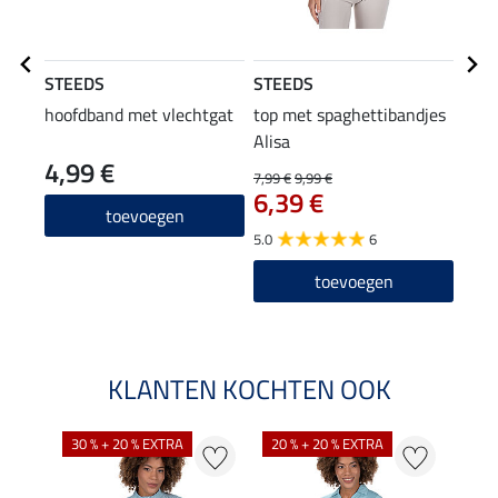
STEEDS
STEEDS
STE
hoofdband met vlechtgat
top met spaghettibandjes
Com
Alisa
4,99 €
37
7,99 €
9,99 €
6,39 €
4.0
toevoegen
5.0
6
toevoegen
KLANTEN KOCHTEN OOK
30 % + 20 % EXTRA
20 % + 20 % EXTRA
20 %