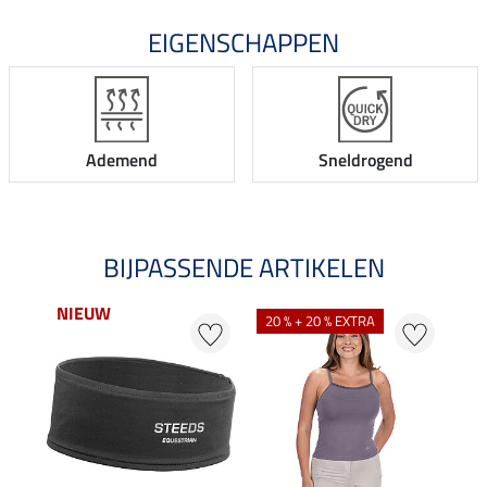
EIGENSCHAPPEN
Ademend
Sneldrogend
BIJPASSENDE ARTIKELEN
NIEUW
NI
20 % + 20 % EXTRA