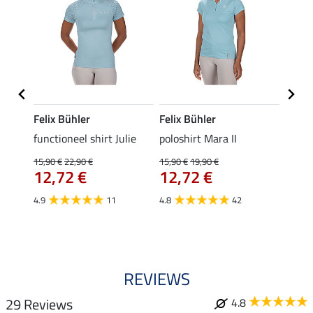
Felix Bühler
Felix Bühler
STON
Jule
functioneel shirt Julie
poloshirt Mara II
ladies
uchon
15,90 €
22,90 €
15,90 €
19,90 €
11,90 
12,72 €
12,72 €
9,5
4.9
11
4.8
42
4.6
REVIEWS
29 Reviews
4.8