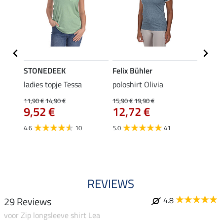
STONEDEEK
Felix Bühler
Felix
ladies topje Tessa
poloshirt Olivia
zip-fu
Fleur
11,90 €
14,90 €
15,90 €
19,90 €
9,52 €
12,72 €
15,90 
12,
4.6
10
5.0
41
4.9
REVIEWS
29 Reviews
4.8
voor Zip longsleeve shirt Lea