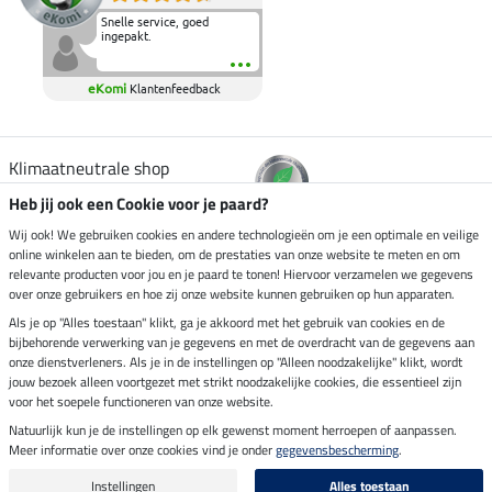
Snelle service, goed
ingepakt.
eKomi
Klantenfeedback
Klimaatneutrale shop
Heb jij ook een Cookie voor je paard?
Verzending per
Wij ook! We gebruiken cookies en andere technologieën om je een optimale en veilige
online winkelen aan te bieden, om de prestaties van onze website te meten en om
relevante producten voor jou en je paard te tonen! Hiervoor verzamelen we gegevens
over onze gebruikers en hoe zij onze website kunnen gebruiken op hun apparaten.
Veilig betalen met
Als je op "Alles toestaan" klikt, ga je akkoord met het gebruik van cookies en de
bijbehorende verwerking van je gegevens en met de overdracht van de gegevens aan
onze dienstverleners. Als je in de instellingen op "Alleen noodzakelijke" klikt, wordt
jouw bezoek alleen voortgezet met strikt noodzakelijke cookies, die essentieel zijn
Impressum
voor het soepele functioneren van onze website.
Natuurlijk kun je de instellingen op elk gewenst moment herroepen of aanpassen.
Meer informatie over onze cookies vind je onder
gegevensbescherming
.
Laatste update op 09.08.2026 om 07:13 uur
Alle prijzen in euro's, incl. BTW, excl. verzendkosten.
Instellingen
Alles toestaan