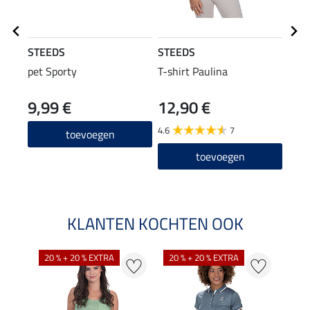
STEEDS
STEEDS
STE
pet Sporty
T-shirt Paulina
comb
9,99 €
12,90 €
29,90
23
4.6
7
toevoegen
toevoegen
KLANTEN KOCHTEN OOK
20 % + 20 % EXTRA
20 % + 20 % EXTRA
20 %