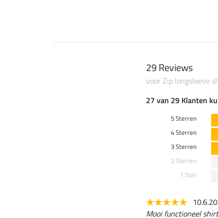
29 Reviews
voor Zip longsleeve sh
27 van 29 Klanten ku
5 Sterren
4 Sterren
3 Sterren
2 Sterren
1 Ster
10.6.2
Mooi functioneel shirt