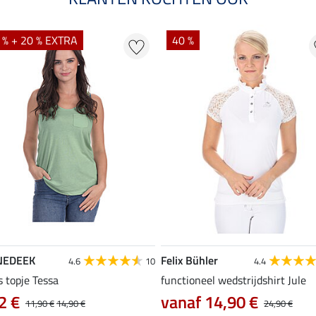
 % + 20 % EXTRA
40 %
NEDEEK
Felix Bühler
4.6
10
4.4
s topje Tessa
functioneel wedstrijdshirt Jule
2 €
vanaf 14,90 €
11,90 €
14,90 €
24,90 €