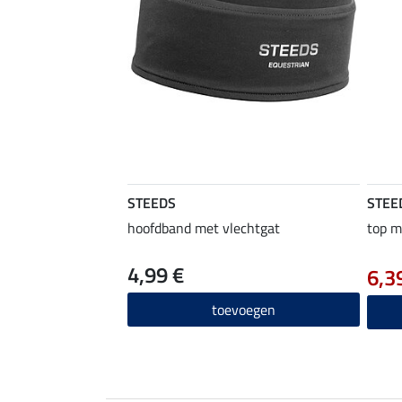
STEEDS
STEE
hoofdband met vlechtgat
top m
4,99 €
6,3
toevoegen