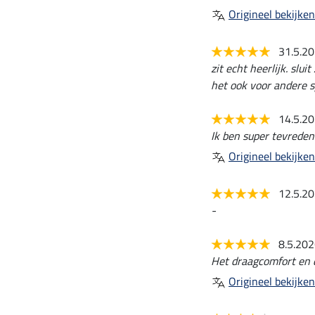
Origineel bekijken
31.5.2
zit echt heerlijk. slu
het ook voor andere s
14.5.2
Ik ben super tevreden
Origineel bekijken
12.5.2
-
8.5.20
Het draagcomfort en d
Origineel bekijken