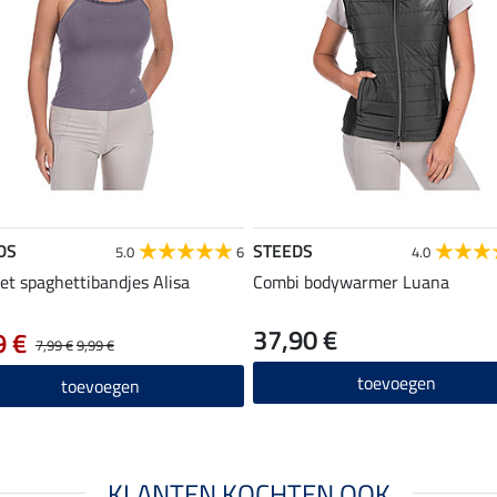
DS
STEEDS
5.0
6
4.0
et spaghettibandjes Alisa
Combi bodywarmer Luana
37,90 €
9 €
7,99 €
9,99 €
toevoegen
toevoegen
KLANTEN KOCHTEN OOK