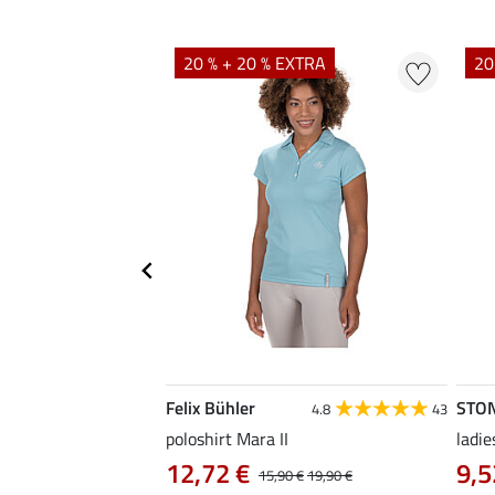
20 % + 20 % EXTRA
20
Felix Bühler
STO
4.8
4
4.8
43
irt Eliana
poloshirt Mara II
ladie
0 €
12,72 €
9,5
22,90 €
15,90 €
19,90 €