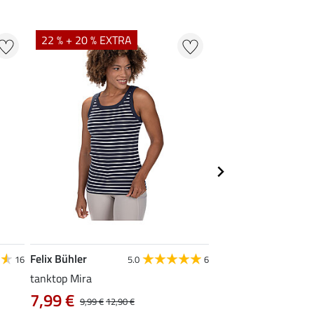
22 % + 20 % EXTRA
22 %
Felix Bühler
STEEDS
16
5.0
6
tanktop Mira
functionele zipshirt 
7,99 €
vanaf 17,90 €
9,99 €
12,90 €