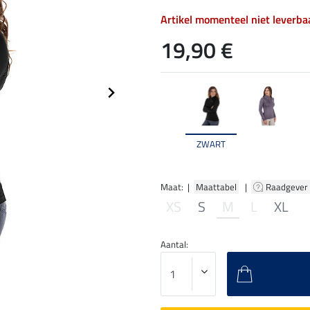
Artikel momenteel niet leverba
19,90 €
ZWART
Maat: |
Maattabel
|
Raadgever
XS
S
M
L
XL
Aantal: