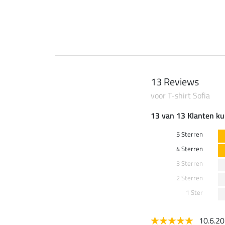
0 €
69,90 €
13 Reviews
voor T-shirt Sofia
13 van 13 Klanten ku
5 Sterren
4 Sterren
3 Sterren
2 Sterren
1 Ster
10.6.2