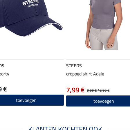
DS
STEEDS
porty
cropped shirt Adele
9 €
7,99 €
9,99 €
12,90 €
toevoegen
toevoegen
KLANTEN KOCHTEN OOK