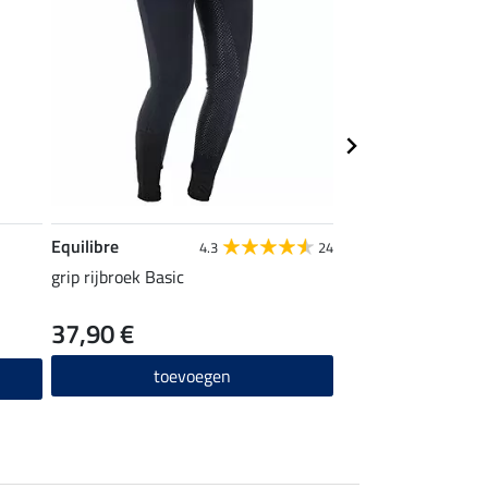
Equilibre
STEEDS
4.3
24
grip rijbroek Basic
rijsokken Sporty
37,90 €
4,99 €
toevoegen
toevo