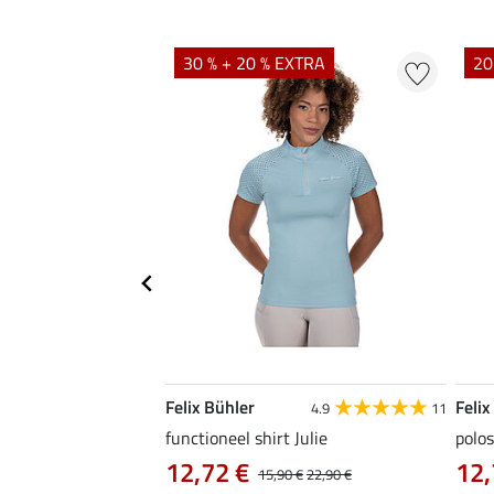
EXTRA
30 % + 20 % EXTRA
20
Felix Bühler
Felix
4.9
9
4.9
11
as Jule Life Cycle met
functioneel shirt Julie
polos
12,72 €
12,
15,90 €
22,90 €