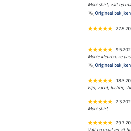
Mooi shirt, valt op ma
Origineel bekijken
27.5.2
-
9.5.20
Mooie kleuren, ze pass
Origineel bekijken
18.3.2
Fijn, zacht, luchtig shi
2.3.20
Mooi shirt
29.7.2
Valt op maat en zit hee