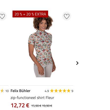
20 % + 20 % EXTRA
21 % + 20 % EXTR
Felix Bühler
Felix Bühler
10
4.9
9
zip-functioneel shirt Fleur
functionele rij-jas Ju
capuchon
12,72 €
15,90 €
19,90 €