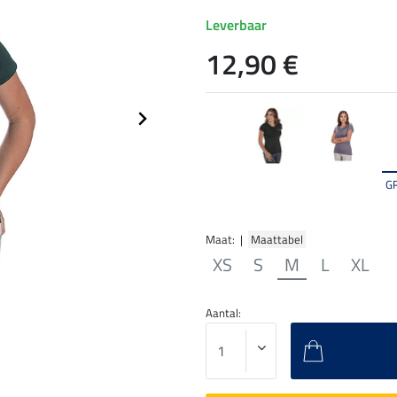
Leverbaar
12,90 €
G
Maat: |
Maattabel
XS
S
M
L
XL
Aantal: