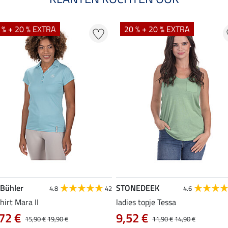
 % + 20 % EXTRA
20 % + 20 % EXTRA
 Bühler
STONEDEEK
4.8
42
4.6
hirt Mara II
ladies topje Tessa
72 €
9,52 €
15,90 €
19,90 €
11,90 €
14,90 €