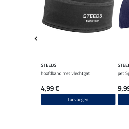
STEEDS
STEE
hoofdband met vlechtgat
pet S
4,99 €
9,9
toevoegen