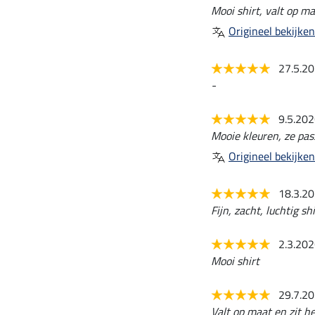
Mooi shirt, valt op ma
Origineel bekijken
27.5.2
-
9.5.20
Mooie kleuren, ze pass
Origineel bekijken
18.3.2
Fijn, zacht, luchtig shi
2.3.20
Mooi shirt
29.7.2
Valt op maat en zit hee