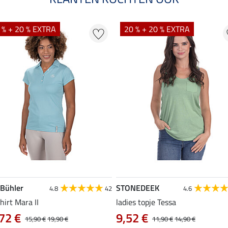
 % + 20 % EXTRA
20 % + 20 % EXTRA
 Bühler
STONEDEEK
4.8
42
4.6
hirt Mara II
ladies topje Tessa
72 €
9,52 €
15,90 €
19,90 €
11,90 €
14,90 €