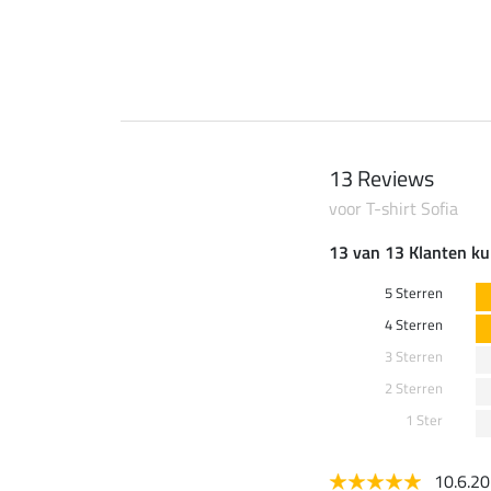
0 €
69,90 €
13 Reviews
voor T-shirt Sofia
13 van 13 Klanten ku
5 Sterren
4 Sterren
3 Sterren
2 Sterren
1 Ster
10.6.2