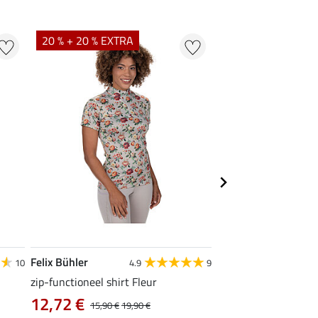
20 % + 20 % EXTRA
21 % + 20 % EXTR
Felix Bühler
Felix Bühler
10
4.9
9
zip-functioneel shirt Fleur
functionele rij-jas Ju
capuchon
12,72 €
15,90 €
19,90 €