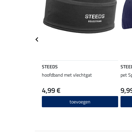
STEEDS
STEE
hoofdband met vlechtgat
pet S
4,99 €
9,9
toevoegen