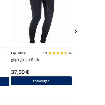
Equilibre
STEEDS
4.3
24
grip rijbroek Basic
rijsokken Sporty
37,90 €
4,99 €
toevoegen
toevo