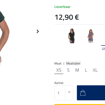
Leverbaar
12,90 €
G
Maat: |
Maattabel
XS
S
M
L
XL
Aantal: