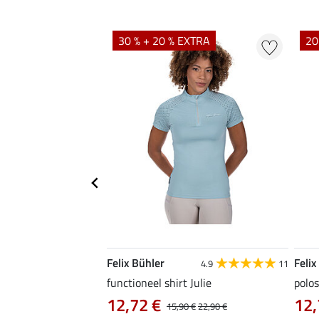
EXTRA
30 % + 20 % EXTRA
20
Felix Bühler
Felix
4.9
9
4.9
11
as Jule Life Cycle met
functioneel shirt Julie
polos
12,72 €
12,
15,90 €
22,90 €