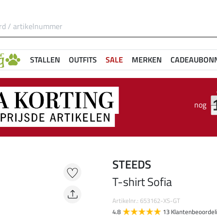
STALLEN
OUTFITS
SALE
MERKEN
CADEAUBON
nog
STEEDS
T-shirt Sofia
Artikelnr.: 653162-XS-GT
4.8
13 Klantenbeoordel