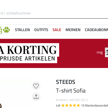
STALLEN
OUTFITS
SALE
MERKEN
CADEAUBON
nog
STEEDS
T-shirt Sofia
Artikelnr.: 653162-XS-S
4.8
13 Klantenbeoordel