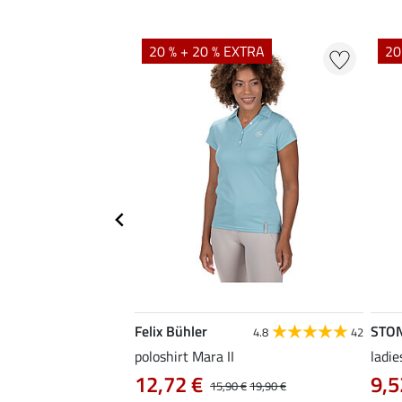
20 % + 20 % EXTRA
20
Felix Bühler
STO
4.8
4
4.8
42
irt Eliana
poloshirt Mara II
ladie
0 €
12,72 €
9,5
22,90 €
15,90 €
19,90 €