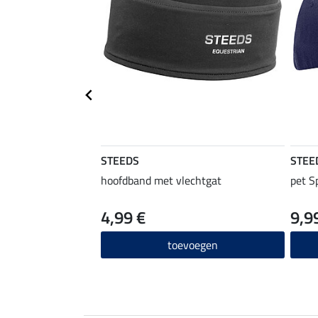
STEEDS
STEE
hoofdband met vlechtgat
pet S
4,99 €
9,9
toevoegen