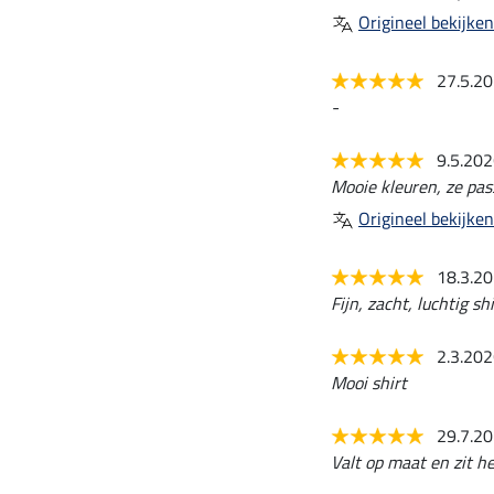
Origineel bekijken
27.5.2
-
9.5.20
Mooie kleuren, ze pass
Origineel bekijken
18.3.2
Fijn, zacht, luchtig shi
2.3.20
Mooi shirt
29.7.2
Valt op maat en zit hee