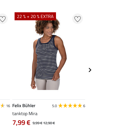
22 % + 20 % EXTRA
22 %
Felix Bühler
STEEDS
16
5.0
6
tanktop Mira
functionele zipshirt 
7,99 €
vanaf 17,90 €
9,99 €
12,90 €