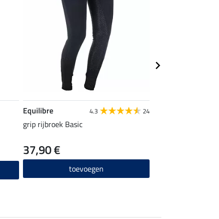
Equilibre
STEEDS
4.3
24
grip rijbroek Basic
rijsokken Sporty
37,90 €
4,99 €
toevoegen
toevo