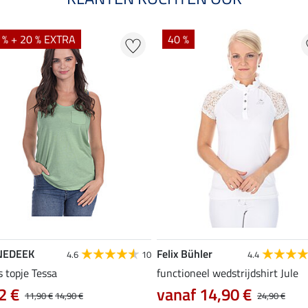
 % + 20 % EXTRA
40 %
NEDEEK
Felix Bühler
4.6
10
4.4
s topje Tessa
functioneel wedstrijdshirt Jule
2 €
vanaf 14,90 €
11,90 €
14,90 €
24,90 €