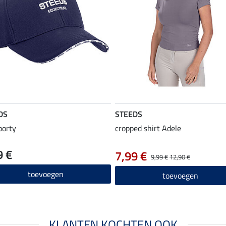
DS
STEEDS
porty
cropped shirt Adele
9 €
7,99 €
9,99 €
12,90 €
toevoegen
toevoegen
KLANTEN KOCHTEN OOK