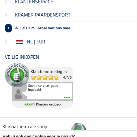
KLANTENSERVICE
KRAMER PAARDENSPORT
Vacatures
Groei met ons mee
1
NL | EUR
VEILIG INKOPEN
Klantbeoordelingen
4.7
/
5
Snelle service, goed
ingepakt.
eKomi
Klantenfeedback
Klimaatneutrale shop
Heb jij ook een Cookie voor je paard?