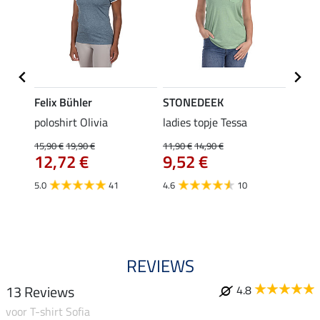
Felix Bühler
STONEDEEK
Felix
Emily
poloshirt Olivia
ladies topje Tessa
zip-fu
Fleur
15,90 €
19,90 €
11,90 €
14,90 €
12,72 €
9,52 €
15,90 
12,
5.0
41
4.6
10
4.9
REVIEWS
13 Reviews
4.8
voor T-shirt Sofia