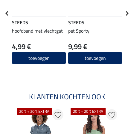
STEEDS
STEEDS
STE
hoofdband met vlechtgat
pet Sporty
crop
4,99 €
9,99 €
9,99 
7,9
toevoegen
toevoegen
KLANTEN KOCHTEN OOK
20 % + 20 % EXTRA
20 % + 20 % EXTRA
20 %