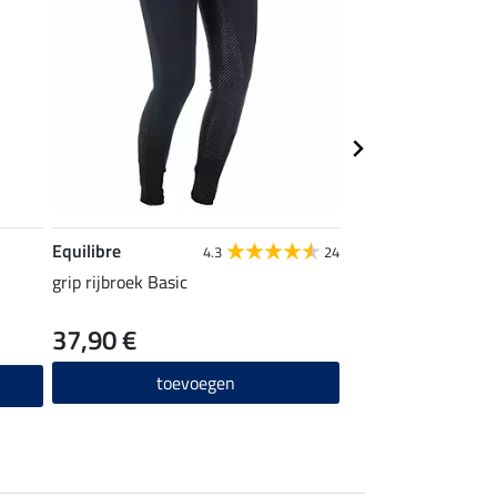
Equilibre
STEEDS
4.3
24
grip rijbroek Basic
rijsokken Sporty
37,90 €
4,99 €
toevoegen
toevo