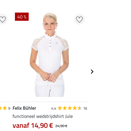
40 %
22 %
Felix Bühler
STEEDS
9
4.4
16
functioneel wedstrijdshirt Jule
functionele zipshirt 
vanaf 14,90 €
vanaf 17,90 €
24,90 €