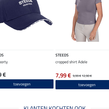
DS
STEEDS
porty
cropped shirt Adele
9 €
7,99 €
9,99 €
12,90 €
toevoegen
toevoegen
KLANTEN KOCHTEN OOK