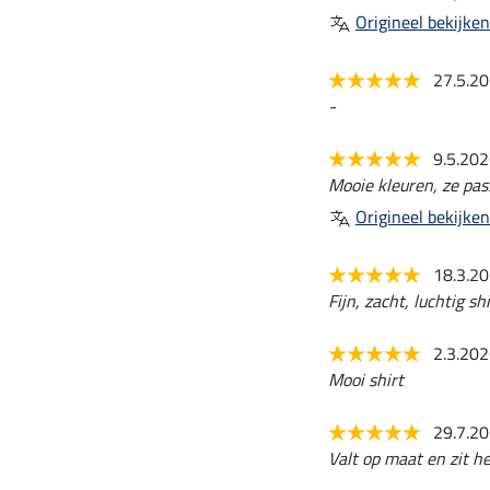
Origineel bekijken
27.5.2
-
9.5.20
Mooie kleuren, ze pass
Origineel bekijken
18.3.2
Fijn, zacht, luchtig shi
2.3.20
Mooi shirt
29.7.2
Valt op maat en zit hee