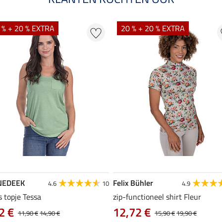
 % + 20 % EXTRA
20 % + 20 % EXTRA
NEDEEK
Felix Bühler
4.6
10
4.9
s topje Tessa
zip-functioneel shirt Fleur
2 €
12,72 €
11,90 €
14,90 €
15,90 €
19,90 €