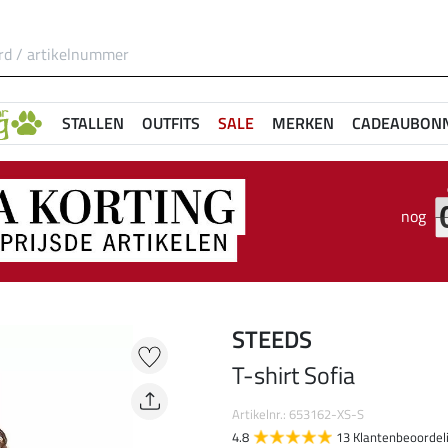
STALLEN
OUTFITS
SALE
MERKEN
CADEAUBON
nog
STEEDS
T-shirt Sofia
Artikelnr.: 653162-XS-S
4.8
13 Klantenbeoordel