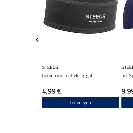
STEEDS
STEE
hoofdband met vlechtgat
pet S
4,99 €
9,9
toevoegen