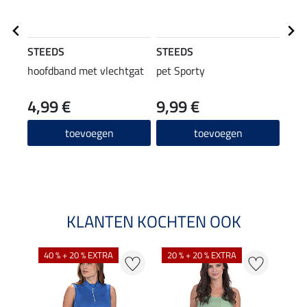
STEEDS
STEEDS
STE
hoofdband met vlechtgat
pet Sporty
crop
4,99 €
9,99 €
9,99 
7,9
toevoegen
toevoegen
KLANTEN KOCHTEN OOK
40 % + 20 % EXTRA
20 % + 20 % EXTRA
20 %