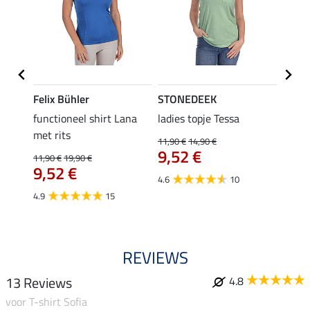
Felix Bühler
STONEDEEK
Felix
functioneel shirt Lana
ladies topje Tessa
zip-fu
met rits
Fleur
11,90 €
14,90 €
9,52 €
11,90 €
19,90 €
15,90 
9,52 €
12,
4.6
10
4.9
15
4.9
REVIEWS
13 Reviews
4.8
voor T-shirt Sofia