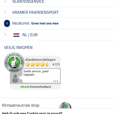
KLANTENSERVICE
KRAMER PAARDENSPORT
Vacatures
Groei met ons mee
1
NL | EUR
VEILIG INKOPEN
Klantbeoordelingen
4.7
/
5
Snelle service, goed
ingepakt.
eKomi
Klantenfeedback
Klimaatneutrale shop
Heb jij ook een Cookie voor je paard?