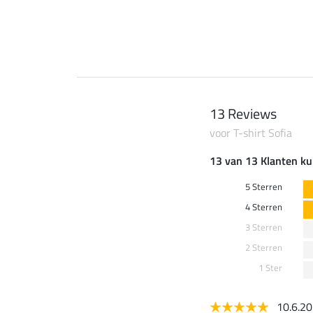
0 €
69,90 €
13 Reviews
voor T-shirt Sofia
13 van 13 Klanten ku
5 Sterren
4 Sterren
3 Sterren
2 Sterren
1 Ster
10.6.2