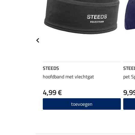
STEEDS
STEE
hoofdband met vlechtgat
pet S
4,99 €
9,9
toevoegen