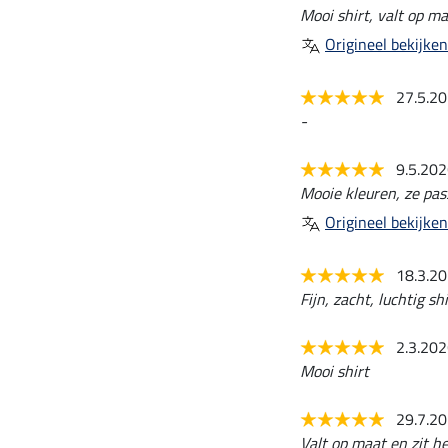
Mooi shirt, valt op ma
Origineel bekijken
27.5.2
-
9.5.20
Mooie kleuren, ze pass
Origineel bekijken
18.3.2
Fijn, zacht, luchtig shi
2.3.20
Mooi shirt
29.7.2
Valt op maat en zit hee