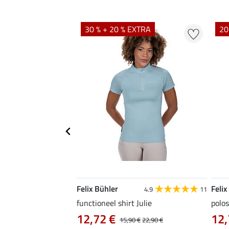
EXTRA
30 % + 20 % EXTRA
20
Felix Bühler
Felix
4.9
9
4.9
11
as Jule Life Cycle met
functioneel shirt Julie
polos
12,72 €
12,
15,90 €
22,90 €