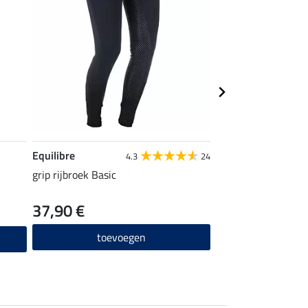
Equilibre
STEEDS
4.3
24
grip rijbroek Basic
rijsokken Sporty
37,90 €
4,99 €
toevoegen
toevo