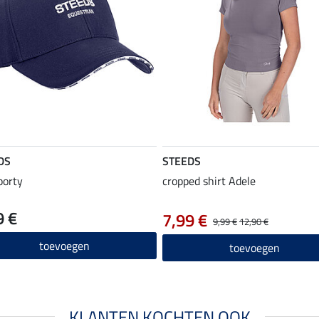
DS
STEEDS
porty
cropped shirt Adele
9 €
7,99 €
9,99 €
12,90 €
toevoegen
toevoegen
KLANTEN KOCHTEN OOK