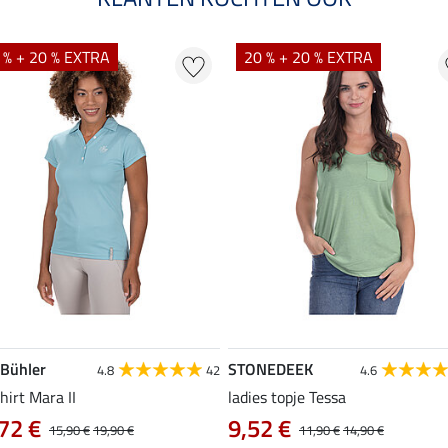
 % + 20 % EXTRA
20 % + 20 % EXTRA
 Bühler
STONEDEEK
4.8
42
4.6
hirt Mara II
ladies topje Tessa
72 €
9,52 €
15,90 €
19,90 €
11,90 €
14,90 €