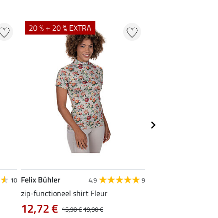
20 % + 20 % EXTRA
21 % + 20 % EXTR
Felix Bühler
Felix Bühler
10
4.9
9
zip-functioneel shirt Fleur
functionele rij-jas Ju
capuchon
12,72 €
15,90 €
19,90 €