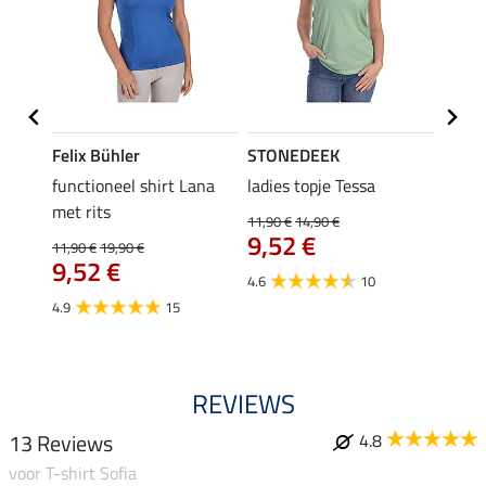
Felix Bühler
STONEDEEK
Felix
functioneel shirt Lana
ladies topje Tessa
zip-fu
met rits
Fleur
11,90 €
14,90 €
9,52 €
11,90 €
19,90 €
15,90 
€
9,52 €
12,
4.6
10
4.9
15
4.9
REVIEWS
13 Reviews
4.8
voor T-shirt Sofia