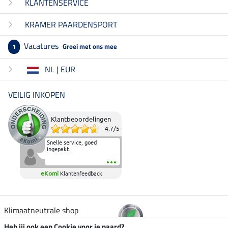
KLANTENSERVICE
KRAMER PAARDENSPORT
Vacatures
Groei met ons mee
1
NL | EUR
VEILIG INKOPEN
Klantbeoordelingen
4.7
/
5
Snelle service, goed
ingepakt.
eKomi
Klantenfeedback
Klimaatneutrale shop
Heb jij ook een Cookie voor je paard?