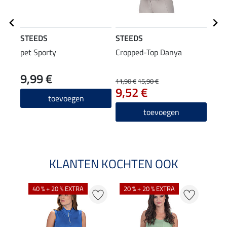
STEEDS
STEEDS
Equi
pet Sporty
Cropped-Top Danya
high
Juli
9,99 €
59
11,90 €
15,90 €
9,52 €
4.7
toevoegen
toevoegen
KLANTEN KOCHTEN OOK
40 % + 20 % EXTRA
20 % + 20 % EXTRA
20 %