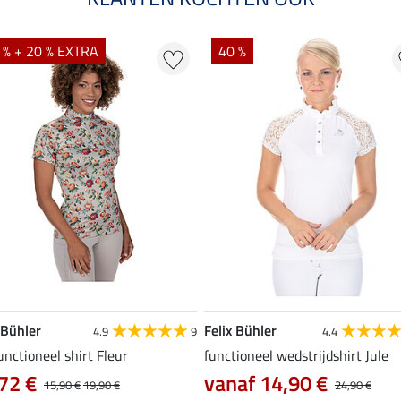
 % + 20 % EXTRA
40 %
 Bühler
Felix Bühler
4.9
9
4.4
unctioneel shirt Fleur
functioneel wedstrijdshirt Jule
72 €
vanaf 14,90 €
15,90 €
19,90 €
24,90 €