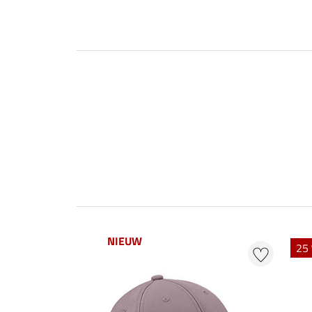
NIEUW
25 