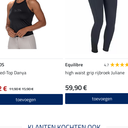
DS
Equilibre
4.7
ed-Top Danya
high waist grip rijbroek Juliane
59,90 €
2 €
11,90 €
15,90 €
toevoegen
toevoegen
KLANTEN KOCHTEN OOK