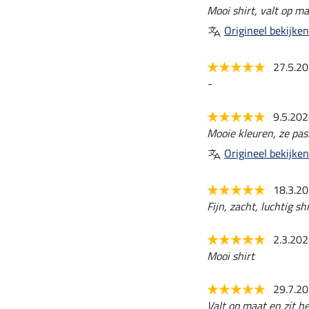
Mooi shirt, valt op ma
Origineel bekijken
27.5.2
-
9.5.20
Mooie kleuren, ze pass
Origineel bekijken
18.3.2
Fijn, zacht, luchtig shi
2.3.20
Mooi shirt
29.7.2
Valt op maat en zit hee