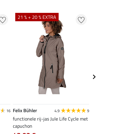
21 % + 20 % EXTRA
20 % + 20 % EXTR
Felix Bühler
Felix Bühler
16
4.9
9
4
functionele rij-jas Jule Life Cycle met
functioneel T-shirt N
capuchon
9,52 €
11,90 €
14,9