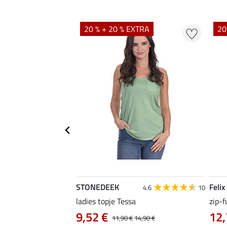
EXTRA
20 % + 20 % EXTRA
20
STONEDEEK
Felix
4.7
22
4.6
10
irt Nela
ladies topje Tessa
zip-f
9,52 €
12,
14,90 €
11,90 €
14,90 €