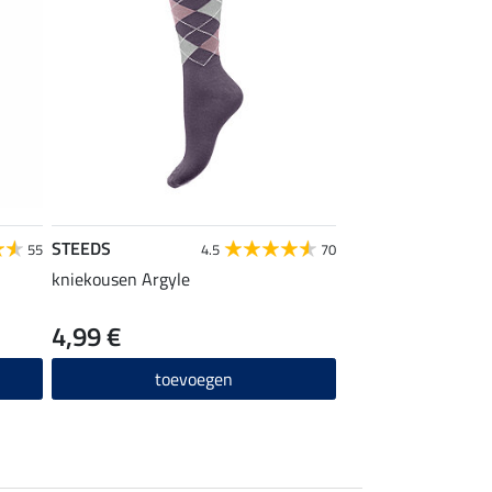
STEEDS
55
4.5
70
kniekousen Argyle
4,99 €
toevoegen