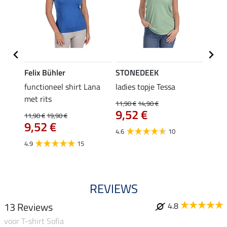
Felix Bühler
STONEDEEK
Felix
functioneel shirt Lana
ladies topje Tessa
zip-fu
met rits
Fleur
11,90 €
14,90 €
9,52 €
11,90 €
19,90 €
15,90 
9,52 €
12,
4.6
10
4.9
15
4.9
REVIEWS
13 Reviews
4.8
voor T-shirt Sofia