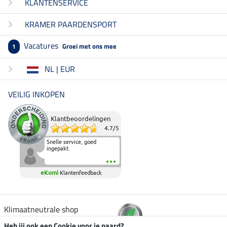
KLANTENSERVICE
KRAMER PAARDENSPORT
Vacatures
Groei met ons mee
1
NL | EUR
VEILIG INKOPEN
Klantbeoordelingen
4.7
/
5
Snelle service, goed
ingepakt.
eKomi
Klantenfeedback
Klimaatneutrale shop
Heb jij ook een Cookie voor je paard?