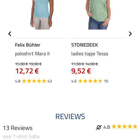
Felix Bühler
STONEDEEK
Felix
poloshirt Mara II
ladies topje Tessa
funct
wedstr
15,90 €
19,90 €
11,90 €
14,90 €
12,72 €
9,52 €
24,90 
€
van
4.8
43
4.6
10
4.4
REVIEWS
13 Reviews
4.8
voor T-shirt Sofia