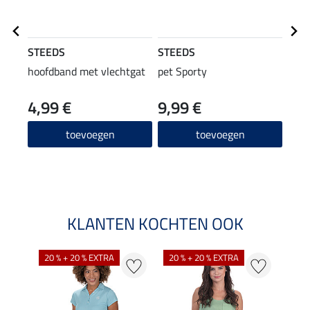
STEEDS
STEEDS
STE
hoofdband met vlechtgat
pet Sporty
crop
4,99 €
9,99 €
9,99 
7,9
toevoegen
toevoegen
KLANTEN KOCHTEN OOK
20 % + 20 % EXTRA
20 % + 20 % EXTRA
40 %