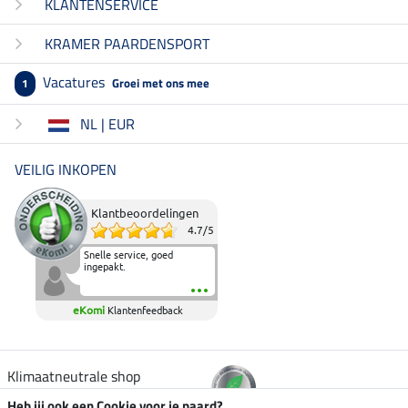
KLANTENSERVICE
KRAMER PAARDENSPORT
Vacatures
Groei met ons mee
1
NL | EUR
VEILIG INKOPEN
Klantbeoordelingen
4.7
/
5
Snelle service, goed
ingepakt.
eKomi
Klantenfeedback
Klimaatneutrale shop
Heb jij ook een Cookie voor je paard?