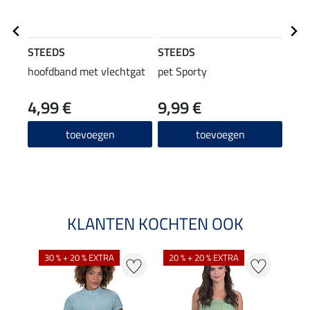
STEEDS
STEEDS
STE
hoofdband met vlechtgat
pet Sporty
crop
4,99 €
9,99 €
9,99 
7,9
toevoegen
toevoegen
KLANTEN KOCHTEN OOK
30 % + 20 % EXTRA
20 % + 20 % EXTRA
20 %