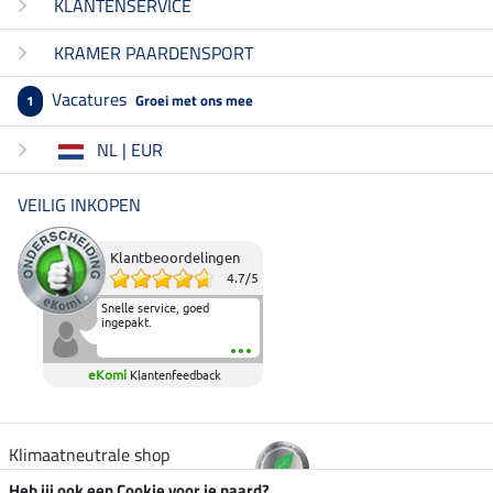
KLANTENSERVICE
KRAMER PAARDENSPORT
Vacatures
Groei met ons mee
1
NL | EUR
VEILIG INKOPEN
Klantbeoordelingen
4.7
/
5
Snelle service, goed
ingepakt.
eKomi
Klantenfeedback
Klimaatneutrale shop
Heb jij ook een Cookie voor je paard?