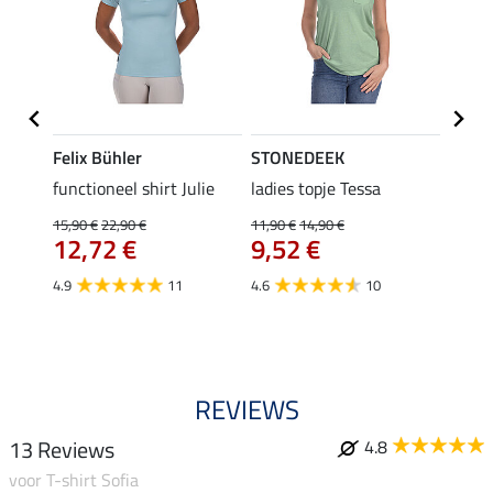
Felix Bühler
STONEDEEK
Felix
rt
functioneel shirt Julie
ladies topje Tessa
polosh
15,90 €
22,90 €
11,90 €
14,90 €
15,90 
12,72 €
9,52 €
12,
4.9
11
4.6
10
5.0
REVIEWS
13 Reviews
4.8
voor T-shirt Sofia