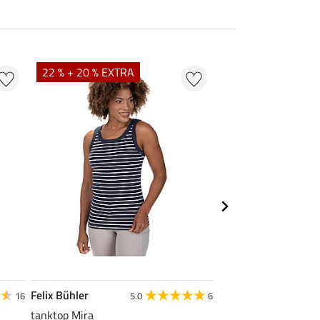
22 % + 20 % EXTRA
22 %
Felix Bühler
STEEDS
16
5.0
6
tanktop Mira
functionele zipshirt 