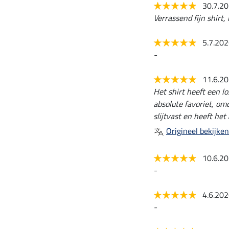
30.7.2
Verrassend fijn shirt, 
5.7.20
-
11.6.2
Het shirt heeft een l
absolute favoriet, omd
slijtvast en heeft he
Origineel bekijken
10.6.2
-
4.6.20
-