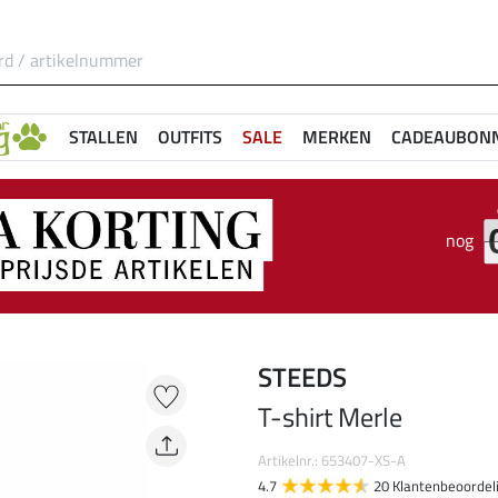
STALLEN
OUTFITS
SALE
MERKEN
CADEAUBON
nog
STEEDS
T-shirt Merle
Artikelnr.: 653407-XS-A
4.7
20 Klantenbeoordel