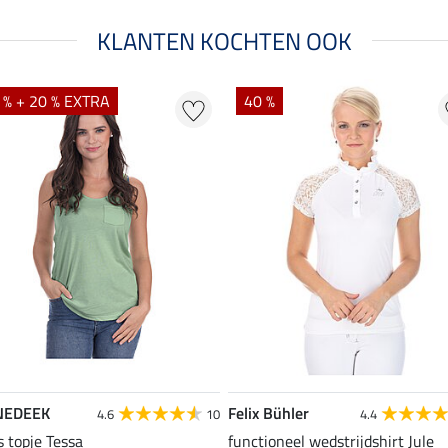
KLANTEN KOCHTEN OOK
 % + 20 % EXTRA
40 %
NEDEEK
Felix Bühler
4.6
10
4.4
s topje Tessa
functioneel wedstrijdshirt Jule