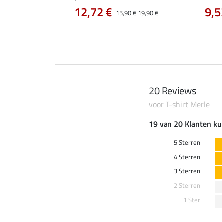
0 €
12,72 €
9,5
22,90 €
15,90 €
19,90 €
20 Reviews
voor T-shirt Merle
19 van 20 Klanten ku
5 Sterren
4 Sterren
3 Sterren
2 Sterren
1 Ster