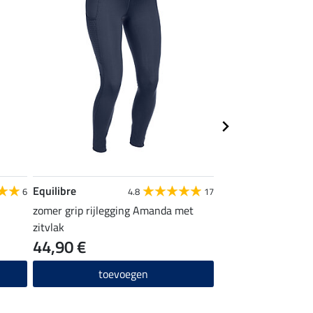
Equilibre
STEEDS
6
4.8
17
zomer grip rijlegging Amanda met
Rijkniekousen Spor
zitvlak
44,90 €
4,99 €
toevoegen
toevo