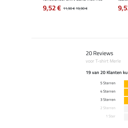
0 €
9,52 €
9,5
22,90 €
11,90 €
19,90 €
20 Reviews
voor T-shirt Merle
19 van 20 Klanten ku
5 Sterren
4 Sterren
3 Sterren
2 Sterren
1 Ster