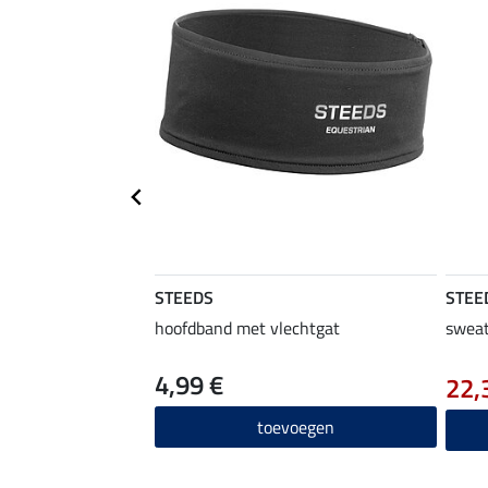
STEEDS
STEE
hoofdband met vlechtgat
sweat
4,99 €
22,
toevoegen