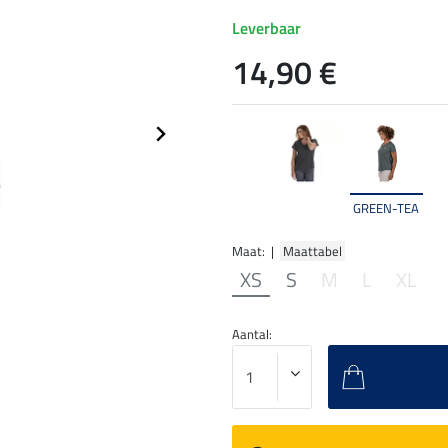
Leverbaar
14,90 €
GREEN-TEA
Maat: |
Maattabel
XS
S
M
L
XL
Aantal: