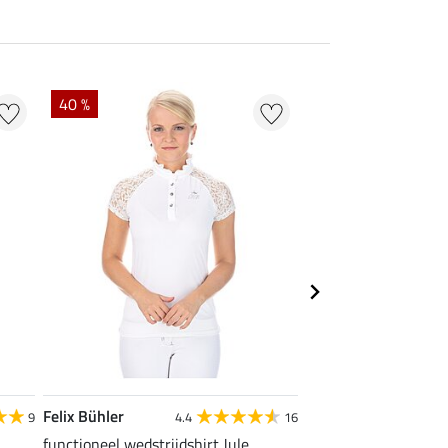
40 %
22 %
Felix Bühler
STEEDS
9
4.4
16
functioneel wedstrijdshirt Jule
functionele zipshirt 