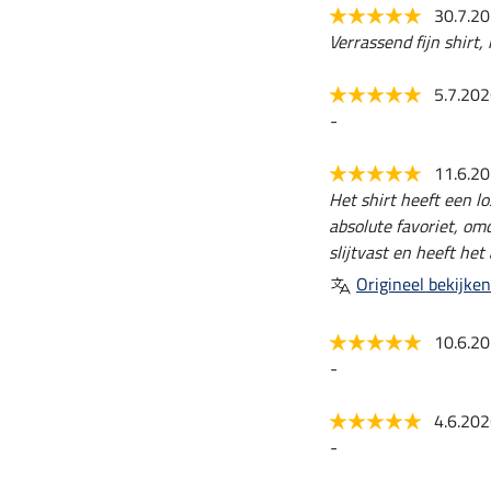
30.7.2
Verrassend fijn shirt, 
5.7.20
-
11.6.2
Het shirt heeft een l
absolute favoriet, omd
slijtvast en heeft he
Origineel bekijken
10.6.2
-
4.6.20
-