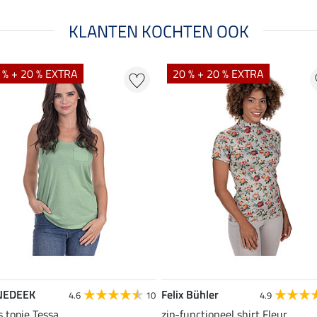
KLANTEN KOCHTEN OOK
 % + 20 % EXTRA
20 % + 20 % EXTRA
NEDEEK
Felix Bühler
4.6
10
4.9
s topje Tessa
zip-functioneel shirt Fleur