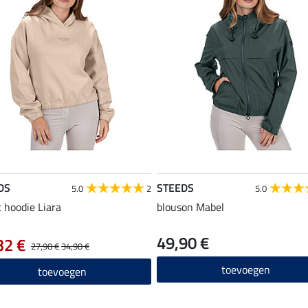
DS
STEEDS
5.0
2
5.0
 hoodie Liara
blouson Mabel
49,90 €
32 €
27,90 €
34,90 €
toevoegen
toevoegen