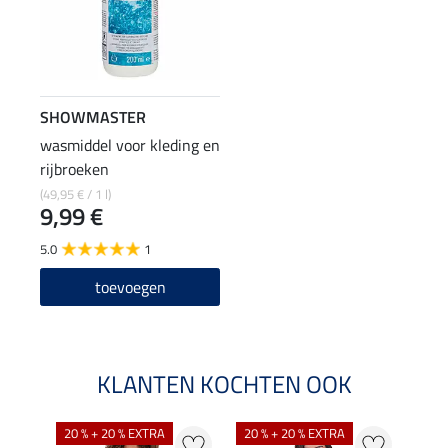
SHOWMASTER
wasmiddel voor kleding en
rijbroeken
(49,95 € / 1 l)
9,99 €
5.0
1
toevoegen
KLANTEN KOCHTEN OOK
20 % + 20 % EXTRA
20 % + 20 % EXTRA
40 %