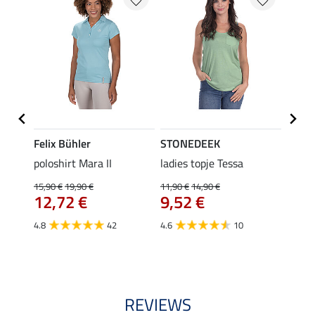
Felix Bühler
STONEDEEK
Felix
Klara
poloshirt Mara II
ladies topje Tessa
funct
uchon
wedstr
15,90 €
19,90 €
11,90 €
14,90 €
12,72 €
9,52 €
24,90 
€
van
4.8
42
4.6
10
4.4
REVIEWS