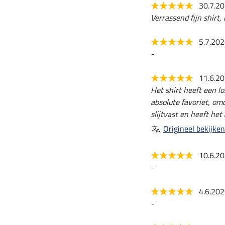
30.7.2
Verrassend fijn shirt, 
5.7.20
-
11.6.2
Het shirt heeft een l
absolute favoriet, omd
slijtvast en heeft he
Origineel bekijken
10.6.2
-
4.6.20
-