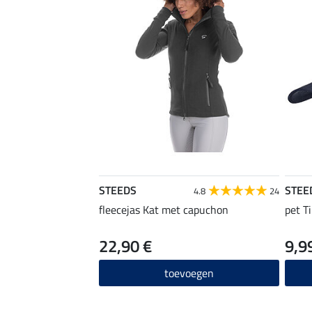
STEEDS
STEE
4.8
24
fleecejas Kat met capuchon
pet Ti
22,90 €
9,9
toevoegen