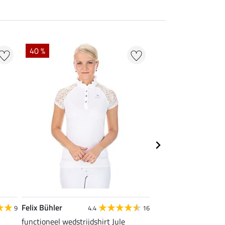
40 %
22 % + 20 % EXTR
Felix Bühler
Felix Bühler
9
4.4
16
functioneel wedstrijdshirt Jule
tanktop Mira