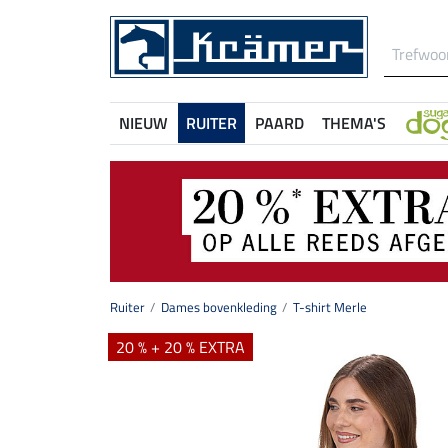
NIEUW
RUITER
PAARD
THEMA'S
Ruiter
Dames bovenkleding
T-shirt Merle
20 % + 20 % EXTRA