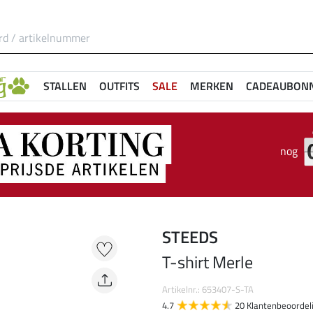
STALLEN
OUTFITS
SALE
MERKEN
CADEAUBON
nog
STEEDS
T-shirt Merle
Artikelnr.: 653407-S-TA
4.7
20 Klantenbeoordel