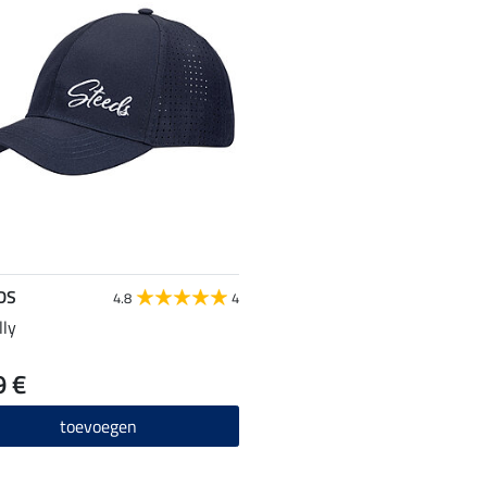
DS
4.8
4
lly
9 €
toevoegen