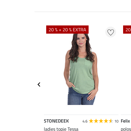
EXTRA
20 % + 20 % EXTRA
20
STONEDEEK
Felix
5.0
6
4.6
10
ladies topje Tessa
polos