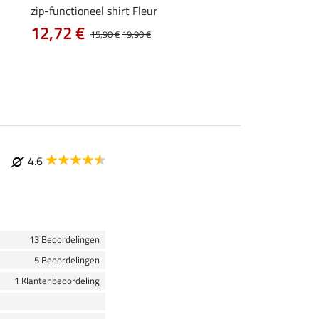
zip-functioneel shirt Fleur
functionele rij-jas Ju
capuchon
12,72 €
15,90 €
19,90 €
43,92 €
54,90 €
69
4.6
13 Beoordelingen
5 Beoordelingen
1 Klantenbeoordeling