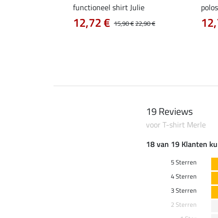
as Jule Life Cycle met
functioneel shirt Julie
polos
12,72 €
12,
15,90 €
22,90 €
0 €
69,90 €
19 Reviews
voor T-shirt Merle
18 van 19 Klanten ku
5 Sterren
4 Sterren
3 Sterren
2 Sterren