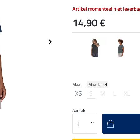
Artikel momenteel niet leverba
14,90 €
Maat: |
Maattabel
XS
S
M
L
XL
Aantal: