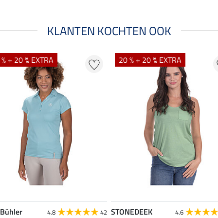
KLANTEN KOCHTEN OOK
 % + 20 % EXTRA
20 % + 20 % EXTRA
 Bühler
STONEDEEK
4.8
42
4.6