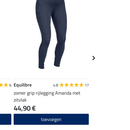
Equilibre
STEEDS
6
4.8
17
zomer grip rijlegging Amanda met
Rijkniekousen Spor
zitvlak
44,90 €
4,99 €
toevoegen
toevo