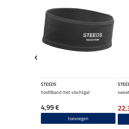
STEEDS
STEE
hoofdband met vlechtgat
sweat
4,99 €
22,
toevoegen