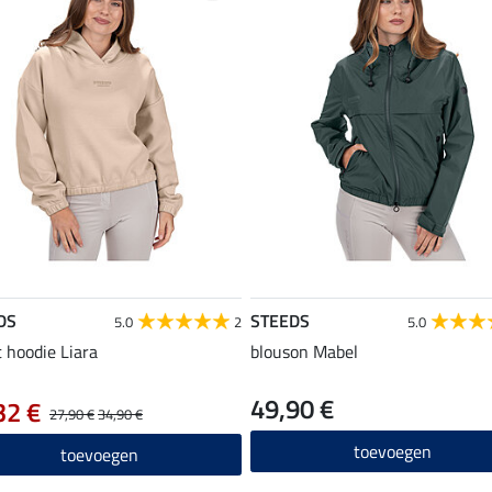
DS
STEEDS
5.0
2
5.0
 hoodie Liara
blouson Mabel
49,90 €
32 €
27,90 €
34,90 €
toevoegen
toevoegen