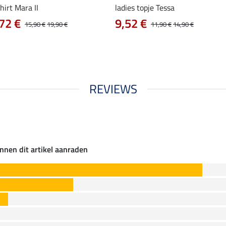
hirt Mara II
ladies topje Tessa
72 €
9,52 €
15,90 €
19,90 €
11,90 €
14,90 €
REVIEWS
nnen dit artikel aanraden