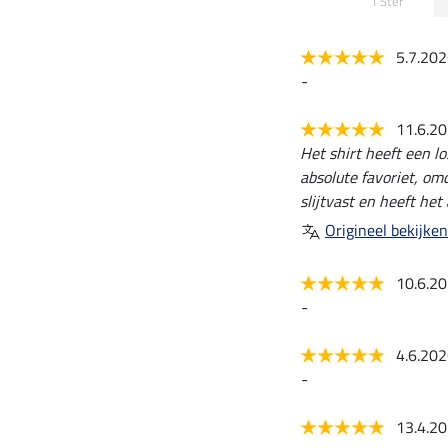
1 Ster
5.7.20
-
11.6.2
Het shirt heeft een l
absolute favoriet, omd
slijtvast en heeft he
Origineel bekijken
10.6.2
-
4.6.20
-
13.4.2