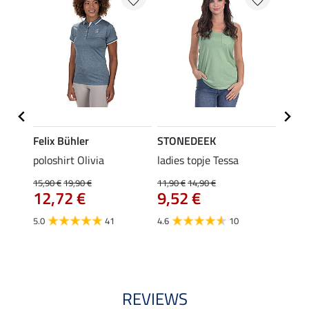
Felix Bühler
STONEDEEK
Felix
Emily
poloshirt Olivia
ladies topje Tessa
zip-fu
Fleur
15,90 €
19,90 €
11,90 €
14,90 €
12,72 €
9,52 €
15,90 
12,
5.0
41
4.6
10
4.9
REVIEWS