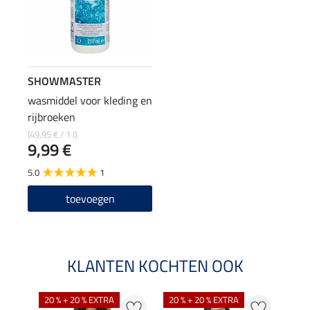
SHOWMASTER
wasmiddel voor kleding en
rijbroeken
(49,95 € / 1 l)
9,99 €
5.0
1
toevoegen
KLANTEN KOCHTEN OOK
20 % + 20 % EXTRA
20 % + 20 % EXTRA
20 %