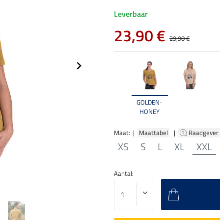
Leverbaar
23,90 €
29,90 €
GOLDEN-
HONEY
Maat: |
Maattabel
|
Raadgever
XS
S
L
XL
XXL
Aantal: