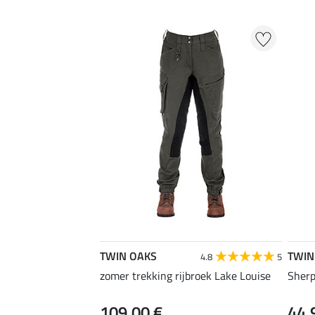
TWIN OAKS
TWIN
4.8
5
zomer trekking rijbroek Lake Louise
Sherp
109,00 €
44,