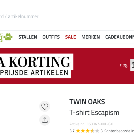
STALLEN
OUTFITS
SALE
MERKEN
CADEAUBON
nog
TWIN OAKS
T-shirt Escapism
Artikelnr.: 160047-XXL-GX
3.7
3 Klantenbeoordeli