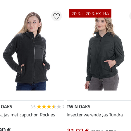
20 % + 20 % EXTRA
 OAKS
TWIN OAKS
3.5
2
a jas met capuchon Rockies
Insectenwerende Jas Tundra
90 €
31,92 €