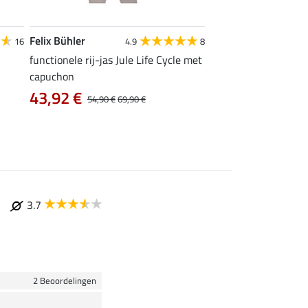
Felix Bühler
Felix Bühler
16
4.9
8
4
functionele rij-jas Jule Life Cycle met
functioneel T-shirt N
capuchon
9,52 €
11,90 €
14,9
43,92 €
54,90 €
69,90 €
3.7
2 Beoordelingen