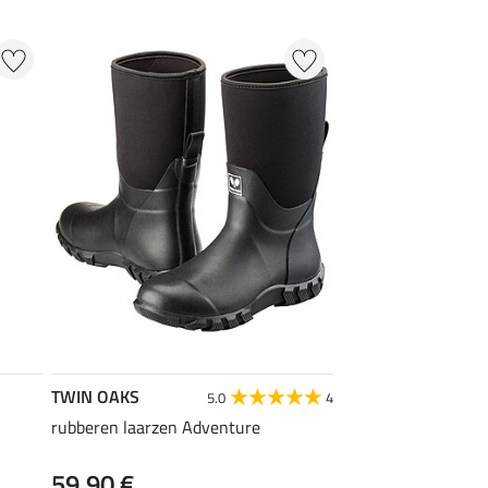
TWIN OAKS
5.0
4
rubberen laarzen Adventure
59,90 €