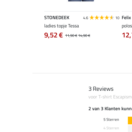
STONEDEEK
Felix
4.7
22
4.6
10
irt Nela
ladies topje Tessa
polos
9,52 €
12,
14,90 €
11,90 €
14,90 €
3 Reviews
voor T-shirt Escapism
2 van 3 Klanten kunn
5 Sterren
4 Sterren