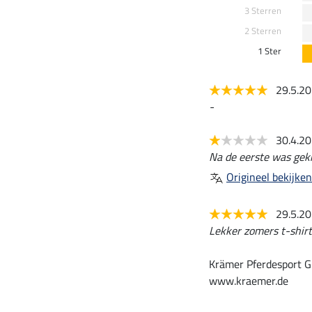
3 Sterren
2 Sterren
1 Ster
29.5.2
-
30.4.2
Na de eerste was gek
Origineel bekijken
29.5.2
Lekker zomers t-shirt.
Krämer Pferdesport G
www.kraemer.de