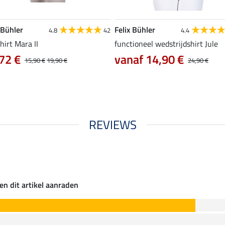
 Bühler
Felix Bühler
4.8
42
4.4
hirt Mara II
functioneel wedstrijdshirt Jule
72 €
vanaf 14,90 €
15,90 €
19,90 €
24,90 €
REVIEWS
en dit artikel aanraden