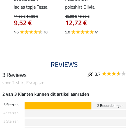
ladies topje Tessa
poloshirt Olivia
zip-fu
Fleur
11,90 €
14,90 €
15,90 €
19,90 €
9,52 €
12,72 €
15,90 
12,
4.6
10
5.0
41
4.9
REVIEWS
3 Reviews
3.7
voor T-shirt Escapism
2 van 3 Klanten kunnen dit artikel aanraden
5 Sterren
2 Beoordelingen
4 Sterren
3 Sterren