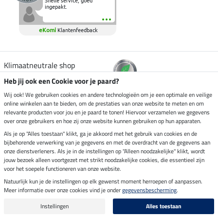
Snelle service, goed
ingepakt.
eKomi
Klantenfeedback
Klimaatneutrale shop
Heb jij ook een Cookie voor je paard?
Verzending per
Wij ook! We gebruiken cookies en andere technologieën om je een optimale en veilige
online winkelen aan te bieden, om de prestaties van onze website te meten en om
relevante producten voor jou en je paard te tonen! Hiervoor verzamelen we gegevens
over onze gebruikers en hoe zij onze website kunnen gebruiken op hun apparaten.
Veilig betalen met
Als je op "Alles toestaan" klikt, ga je akkoord met het gebruik van cookies en de
bijbehorende verwerking van je gegevens en met de overdracht van de gegevens aan
onze dienstverleners. Als je in de instellingen op "Alleen noodzakelijke" klikt, wordt
jouw bezoek alleen voortgezet met strikt noodzakelijke cookies, die essentieel zijn
Impressum
voor het soepele functioneren van onze website.
Natuurlijk kun je de instellingen op elk gewenst moment herroepen of aanpassen.
Meer informatie over onze cookies vind je onder
gegevensbescherming
.
Laatste update op 09.08.2026 om 14:26 uur
Alle prijzen in euro's, incl. BTW, excl. verzendkosten.
Instellingen
Alles toestaan