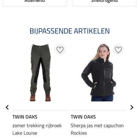
Ademend
Sneldrogend
BIJPASSENDE ARTIKELEN
20
TWIN OAKS
TWIN OAKS
TWI
zomer trekking rijbroek
Sherpa jas met capuchon
Inse
Lake Louise
Rockies
Tund