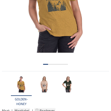
GOLDEN-
HONEY
Maat: |
Maattabel
|
Raadgever